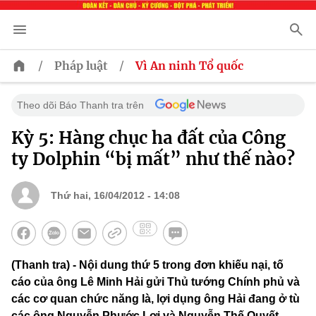
/
/
Pháp luật
Vì An ninh Tổ quốc
Theo dõi Báo Thanh tra trên
Kỳ 5: Hàng chục ha đất của Công
ty Dolphin “bị mất” như thế nào?
Thứ hai, 16/04/2012 - 14:08
(Thanh tra) - Nội dung thứ 5 trong đơn khiếu nại, tố
cáo của ông Lê Minh Hải gửi Thủ tướng Chính phủ và
các cơ quan chức năng là, lợi dụng ông Hải đang ở tù
các ông Nguyễn Phước Lợi và Nguyễn Thế Quyết