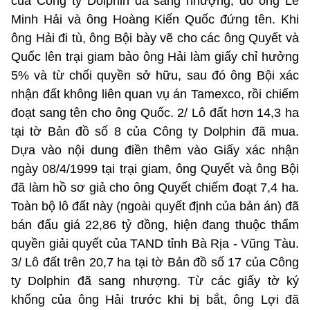
của Công ty Dolphin đã sang nhượng, do ông Lê
Minh Hải và ông Hoàng Kiến Quốc đứng tên. Khi
ông Hải đi tù, ông Bội bày vẽ cho các ông Quyết và
Quốc lên trại giam bảo ông Hải làm giấy chỉ hưởng
5% và từ chối quyền sở hữu, sau đó ông Bội xác
nhận đất không liên quan vụ án Tamexco, rồi chiếm
đoạt sang tên cho ông Quốc. 2/ Lô đất hơn 14,3 ha
tại tờ Bản đồ số 8 của Công ty Dolphin đã mua.
Dựa vào nội dung điền thêm vào Giấy xác nhận
ngày 08/4/1999 tại trại giam, ông Quyết và ông Bội
đã làm hồ sơ giả cho ông Quyết chiếm đoạt 7,4 ha.
Toàn bộ lô đất này (ngoài quyết định của bản án) đã
bán đấu giá 22,86 tỷ đồng, hiện đang thuộc thẩm
quyền giải quyết của TAND tỉnh Bà Rịa - Vũng Tàu.
3/ Lô đất trên 20,7 ha tại tờ Bản đồ số 17 của Công
ty Dolphin đã sang nhượng. Từ các giấy tờ ký
khống của ông Hải trước khi bị bắt, ông Lợi đã