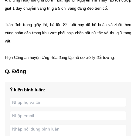
An, Ứng Hòa) đang đi bộ thì bất ngờ bị Nguyễn Thị Thủy lao tới cướp
giật 1 dây chuyền vàng trị giá 5 chỉ vàng đang đeo trên cổ.
Trấn tĩnh trong giây lát, bà lão 82 tuổi này đã hô hoán và đuổi theo
cùng nhân dân trong khu vực phối hợp chặn bắt nữ tặc và thu giữ tang
vật.
Hiện Công an huyện Ứng Hòa đang lập hồ sơ xử lý đối tượng.
Q. Đông
Ý kiến bình luận: