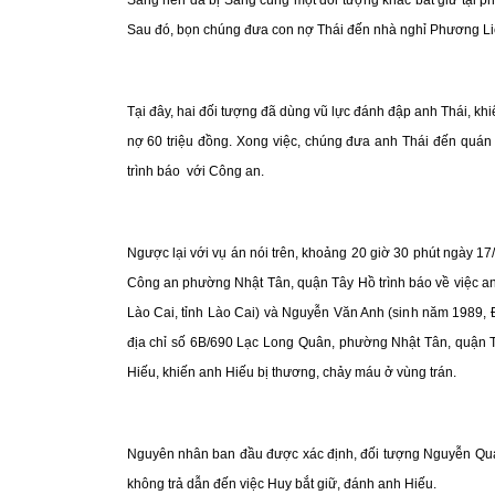
Sau đó, bọn chúng đưa con nợ Thái đến nhà nghỉ Phương Li
Tại đây, hai đối tượng đã dùng vũ lực đánh đập anh Thái, kh
nợ 60 triệu đồng. Xong việc, chúng đưa anh Thái đến quán 
trình báo với Công an.
Ngược lại với vụ án nói trên, khoảng 20 giờ 30 phút ngày 1
Công an phường Nhật Tân, quận Tây Hồ trình báo về việc a
Lào Cai, tỉnh Lào Cai) và Nguyễn Văn Anh (sinh năm 1989, Đ
địa chỉ số 6B/690 Lạc Long Quân, phường Nhật Tân, quận Tâ
Hiếu, khiến anh Hiếu bị thương, chảy máu ở vùng trán.
Nguyên nhân ban đầu được xác định, đối tượng Nguyễn Quan
không trả dẫn đến việc Huy bắt giữ, đánh anh Hiếu.