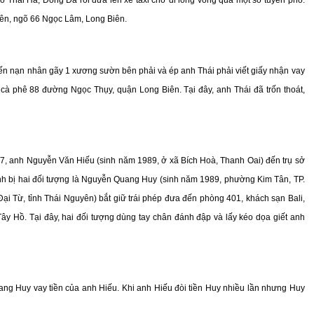
ên, ngõ 66 Ngọc Lâm, Long Biên.
iến nạn nhân gãy 1 xương sườn bên phải và ép anh Thái phải viết giấy nhận vay
cà phê 88 đường Ngọc Thụy, quận Long Biên. Tại đây, anh Thái đã trốn thoát,
7/7, anh Nguyễn Văn Hiếu (sinh năm 1989, ở xã Bích Hoà, Thanh Oai) đến trụ sở
nh bị hai đối tượng là Nguyễn Quang Huy (sinh năm 1989, phường Kim Tân, TP.
ại Từ, tỉnh Thái Nguyên) bắt giữ trái phép đưa đến phòng 401, khách sạn Bali,
y Hồ. Tại đây, hai đối tượng dùng tay chân đánh đập và lấy kéo dọa giết anh
g Huy vay tiền của anh Hiếu. Khi anh Hiếu đòi tiền Huy nhiều lần nhưng Huy