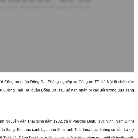
với Công an quận Đống Đa, Phòng nghiệp vụ Công an TP. Hà Nội tổ chức xác
ra tại đường Thái Hà, quận Đống Đa, sau đó nạn nhân bị các đối tượng đưa sang
ền, anh Nguyễn Văn Thái (sinh năm 1982, trú ở Phương Định, Trực Ninh, Nam Định)
n là Sáng. Kết thúc canh bạc thâu đêm, anh Thái thua bạc, không có tiền trả nợ
ố Thái Hà, Đống Đa rồi đưa lên xe taxi chở đi lòng vòng qua một số tuyến phố.