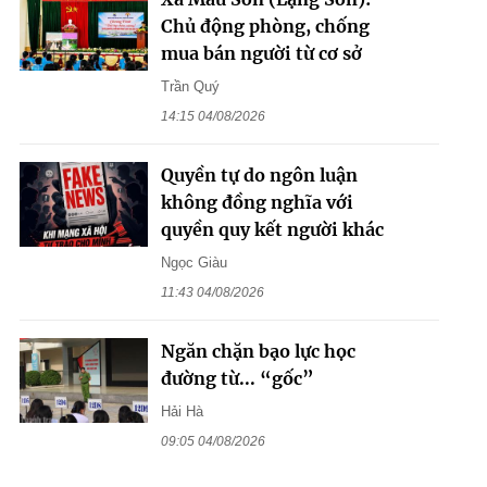
Chủ động phòng, chống
mua bán người từ cơ sở
Trần Quý
14:15 04/08/2026
Quyền tự do ngôn luận
không đồng nghĩa với
quyền quy kết người khác
Ngọc Giàu
11:43 04/08/2026
Ngăn chặn bạo lực học
đường từ... “gốc”
Hải Hà
09:05 04/08/2026