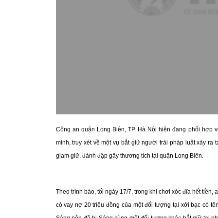
Công an quận Long Biên, TP. Hà Nội hiện đang phối hợp 
minh, truy xét về một vụ bắt giữ người trái pháp luật xảy 
giam giữ, đánh đập gây thương tích tại quận Long Biên.
Theo trình báo, tối ngày 17/7, trong khi chơi xóc đĩa hết ti
có vay nợ 20 triệu đồng của một đối tượng tại xới bạc có tê
Sáng nên đã bị Sáng cùng một đối tượng khác bắt giữ tại ph