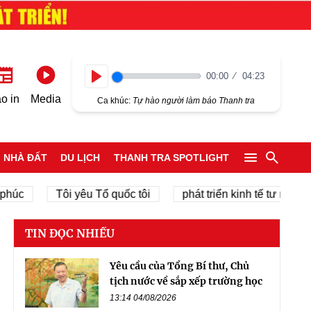
00:00
04:23
Play
o in
Media
Ca khúc:
Tự hào người làm báo Thanh tra
NHÀ ĐẤT
DU LỊCH
THANH TRA SPOTLIGHT
Tôi yêu Tổ quốc tôi
phát triển kinh tế tư nhân
c
TIN ĐỌC NHIỀU
Yêu cầu của Tổng Bí thư, Chủ
tịch nước về sắp xếp trường học
13:14 04/08/2026