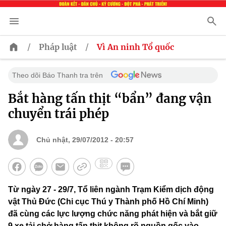
/
/
Pháp luật
Vì An ninh Tổ quốc
Theo dõi Báo Thanh tra trên
Bắt hàng tấn thịt “bẩn” đang vận
chuyển trái phép
Chủ nhật, 29/07/2012 - 20:57
Từ ngày 27 - 29/7, Tổ liên ngành Trạm Kiểm dịch động
vật Thủ Đức (Chi cục Thú y Thành phố Hồ Chí Minh)
đã cùng các lực lượng chức năng phát hiện và bắt giữ
9 xe tải chở hàng tấn thịt không rõ nguồn gốc vào