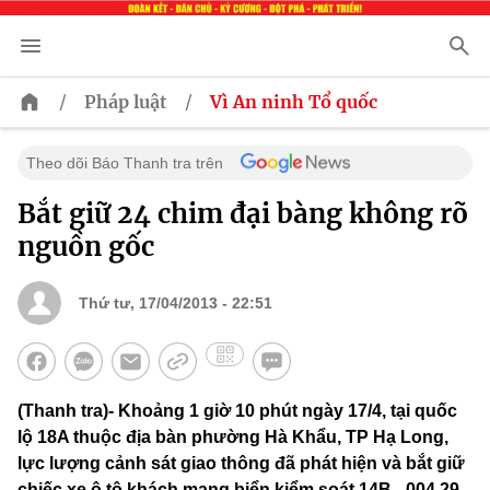
/
/
Pháp luật
Vì An ninh Tổ quốc
Theo dõi Báo Thanh tra trên
Bắt giữ 24 chim đại bàng không rõ
nguồn gốc
Thứ tư, 17/04/2013 - 22:51
(Thanh tra)- Khoảng 1 giờ 10 phút ngày 17/4, tại quốc
lộ 18A thuộc địa bàn phường Hà Khẩu, TP Hạ Long,
lực lượng cảnh sát giao thông đã phát hiện và bắt giữ
chiếc xe ô tô khách mang biển kiểm soát 14B - 004.29