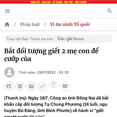
/
/
Pháp luật
Vì An ninh Tổ quốc
Theo dõi Báo Thanh tra trên
Bắt đối tượng giết 2 mẹ con để
cướp của
Thứ năm, 19/07/2012 - 01:33
(Thanh tra)- Ngày 18/7, Công an tỉnh Đồng Nai đã bắt
khẩn cấp đối tượng Tạ Chung Phương (18 tuổi, ngụ
huyện Bù Đăng, tỉnh Bình Phước) về hành vi "giết
người cướp tài sản".