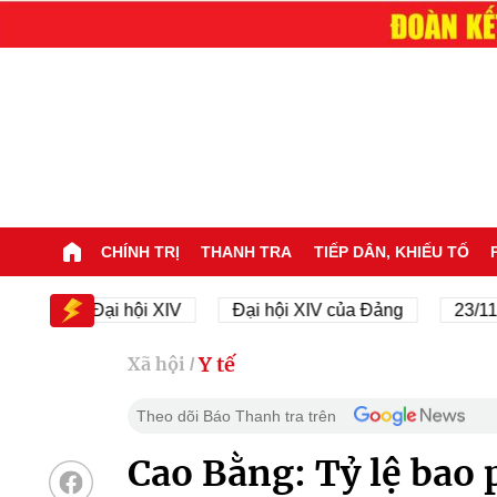
CHÍNH TRỊ
THANH TRA
TIẾP DÂN, KHIẾU TỐ
Đại hội XIV
Đại hội XIV của Đảng
23/11/1945 -
Y tế
Xã hội
/
Theo dõi Báo Thanh tra trên
Cao Bằng: Tỷ lệ bao 