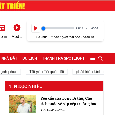
00:00
04:23
Play
o in
Media
Ca khúc:
Tự hào người làm báo Thanh tra
NHÀ ĐẤT
DU LỊCH
THANH TRA SPOTLIGHT
húc
Tôi yêu Tổ quốc tôi
phát triển kinh tế tư nhân
TIN ĐỌC NHIỀU
Yêu cầu của Tổng Bí thư, Chủ
tịch nước về sắp xếp trường học
13:14 04/08/2026