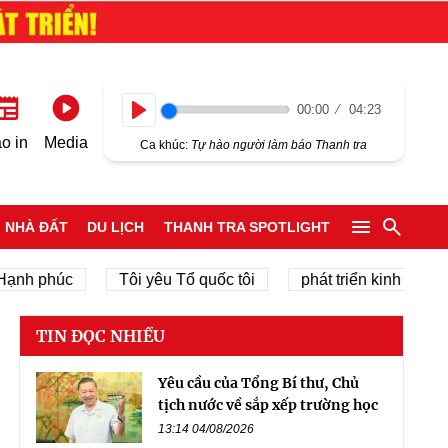
00:00
04:23
Play
o in
Media
Ca khúc:
Tự hào người làm báo Thanh tra
NHÀ ĐẤT
DU LỊCH
THANH TRA SPOTLIGHT
phúc
Tôi yêu Tổ quốc tôi
phát triển kinh tế tư nhân
TIN ĐỌC NHIỀU
Yêu cầu của Tổng Bí thư, Chủ
tịch nước về sắp xếp trường học
13:14 04/08/2026