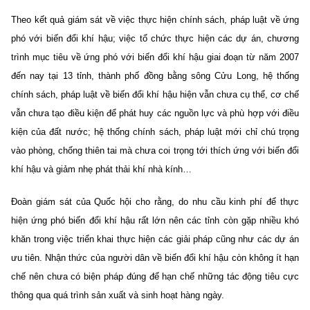
Theo kết quả giám sát về việc thực hiện chính sách, pháp luật về ứng
phó với biến đổi khí hậu; việc tổ chức thực hiện các dự án, chương
trình mục tiêu về ứng phó với biến đổi khí hậu giai đoạn từ năm 2007
đến nay tại 13 tỉnh, thành phố đồng bằng sông Cửu Long, hệ thống
chính sách, pháp luật về biến đổi khí hậu hiện vẫn chưa cụ thể, cơ chế
vẫn chưa tạo điều kiện để phát huy các nguồn lực và phù hợp với điều
kiện của đất nước; hệ thống chính sách, pháp luật mới chỉ chú trọng
vào phòng, chống thiên tai mà chưa coi trọng tới thích ứng với biến đổi
khí hậu và giảm nhẹ phát thải khí nhà kính…
Đoàn giám sát của Quốc hội cho rằng, do nhu cầu kinh phí để thực
hiện ứng phó biến đổi khí hậu rất lớn nên các tỉnh còn gặp nhiều khó
khăn trong việc triển khai thực hiện các giải pháp cũng như các dự án
ưu tiên. Nhận thức của người dân về biến đổi khí hậu còn không ít hạn
chế nên chưa có biện pháp đúng để hạn chế những tác động tiêu cực
thông qua quá trình sản xuất và sinh hoạt hàng ngày.