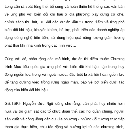
Long cần rà soát tổng thể, bổ sung và hoàn thiện hệ thống các văn bản
về ứng phó với biến đổi khí hậu ở địa phương; xây dựng cơ chế,
chính sách thu hút, ưu đãi các dự án đầu tư trọng điểm về ứng phó
biến đổi khí hậu; khuyến khích, hỗ trợ, phát triển các doanh nghiệp áp
dụng công nghệ tiên tiến, sử dụng hiệu quả năng lượng giảm lượng
phát thải khí nhà kính trong các lĩnh vực…
Cùng với đó, nhân rộng các mô hình, dự án thí điểm thuộc Chương
trình Mục tiêu quốc gia ứng phó với biến đổi khí hậu; tập trung huy
động nguồn lực trong và ngoài nước, đặc biệt là xã hội hóa nguồn lực
để tăng cường việc trồng rừng ngập mặn, bảo vệ bờ biển dưới tác
động của biến đổi khí hậu…
GS.TSKH Nguyễn Đức Ngữ cũng cho rằng, cần phát huy nhiều hơn
nữa vai trò giám sát các tổ chức đoàn thể, các hội quần chúng, người
sản xuất và cộng đồng dân cư địa phương - những đối tượng trực tiếp
tham gia thực hiện, chịu tác động và hưởng lợi từ các chương trình,