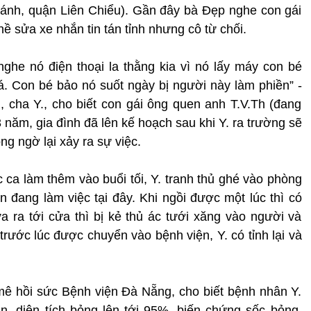
ánh, quận Liên Chiểu). Gần đây bà Đẹp nghe con gái
 sửa xe nhắn tin tán tỉnh nhưng cô từ chối.
ghe nó điện thoại la thằng kia vì nó lấy máy con bé
. Con bé bảo nó suốt ngày bị người này làm phiền” -
 cha Y., cho biết con gái ông quen anh T.V.Th (đang
năm, gia đình đã lên kế hoạch sau khi Y. ra trường sẽ
g ngờ lại xảy ra sự việc.
 ca làm thêm vào buổi tối, Y. tranh thủ ghé vào phòng
n đang làm việc tại đây. Khi ngồi được một lúc thì có
ừa ra tới cửa thì bị kẻ thủ ác tưới xăng vào người và
trước lúc được chuyển vào bệnh viện, Y. có tỉnh lại và
ê hồi sức Bệnh viện Đà Nẵng, cho biết bệnh nhân Y.
ân, diện tích bỏng lên tới 95%, biến chứng sốc bỏng.