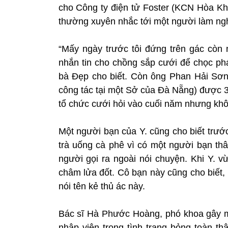
cho Công ty điện tử Foster (KCN Hòa Kh
thường xuyên nhắc tới một người làm nghề
“Mấy ngày trước tôi đứng trên gác còn n
nhắn tin cho chồng sắp cưới để chọc phá
bà Đẹp cho biết. Còn ông Phan Hải Sơn,
công tác tại một Sở của Đà Nẵng) được 3 
tổ chức cưới hỏi vào cuối năm nhưng khôn
Một người bạn của Y. cũng cho biết trước
trà uống cà phê vì có một người bạn thâ
người gọi ra ngoài nói chuyện. Khi Y. v
châm lửa đốt. Cô bạn này cũng cho biết, 
nói tên kẻ thủ ác này.
Bác sĩ Hà Phước Hoàng, phó khoa gây m
nhập viện trong tình trạng bỏng toàn th