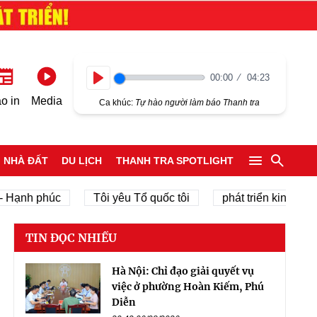
00:00
04:23
Play
o in
Media
Ca khúc:
Tự hào người làm báo Thanh tra
NHÀ ĐẤT
DU LỊCH
THANH TRA SPOTLIGHT
h phúc
Tôi yêu Tổ quốc tôi
phát triển kinh tế tư nhân
TIN ĐỌC NHIỀU
Hà Nội: Chỉ đạo giải quyết vụ
việc ở phường Hoàn Kiếm, Phú
Diễn