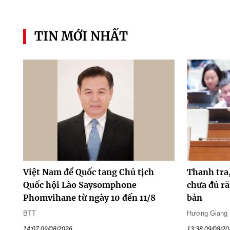
TIN MỚI NHẤT
Việt Nam để Quốc tang Chủ tịch
Thanh tra
Quốc hội Lào Saysomphone
chưa đủ ră
Phomvihane từ ngày 10 đến 11/8
bản
BTT
Hương Giang
14:07 09/08/2026
13:38 09/08/2