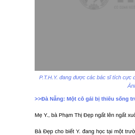
P.T.H.Y. đang được các bác sĩ tích cực 
Ản
>>
Đà Nẵng: Một cô gái bị thiêu sống t
Mẹ Y., bà Phạm Thị Đẹp ngất lên ngất xuố
Bà Đẹp cho biết Y. đang học tại một trư