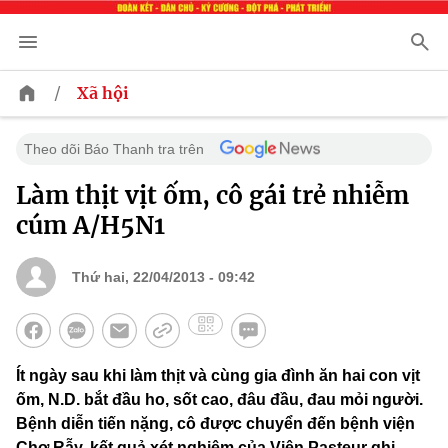
/
Xã hội
Theo dõi Báo Thanh tra trên
Làm thịt vịt ốm, cô gái trẻ nhiễm
cúm A/H5N1
Thứ hai, 22/04/2013 - 09:42
Ít ngày sau khi làm thịt và cùng gia đình ăn hai con vịt
ốm, N.D. bắt đầu ho, sốt cao, đâu đầu, đau mỏi người.
Bệnh diễn tiến nặng, cô được chuyển đến bệnh viện
Chợ Rẫy, kết quả xét nghiệm của Viện Pasteur ghi