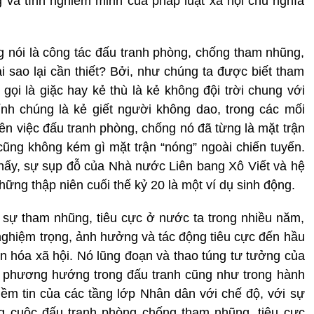
ng và tình nghiêm minh của pháp luật xã hội chủ nghĩa
 nói là công tác đấu tranh phòng, chống tham nhũng,
ại sao lại cần thiết? Bởi, như chúng ta được biết tham
 gọi là giặc hay kẻ thù là kẻ không đội trời chung với
nh chúng là kẻ giết người không dao, trong các mối
ên việc đấu tranh phòng, chống nó đã từng là mặt trận
cũng không kém gì mặt trận “nóng” ngoài chiến tuyến.
 thấy, sự sụp đỗ của Nhà nước Liên bang Xô Viết và hệ
ng thập niên cuối thế kỷ 20 là một ví dụ sinh động.
sự tham nhũng, tiêu cực ở nước ta trong nhiều năm,
 nghiệm trọng, ảnh hưởng và tác động tiêu cực đến hầu
văn hóa xã hội. Nó lũng đoạn và thao túng tư tưởng của
t phương hướng trong đấu tranh cũng như trong hành
iềm tin của các tầng lớp Nhân dân với chế độ, với sự
ng cuộc đấu tranh phòng chống tham nhũng, tiêu cực