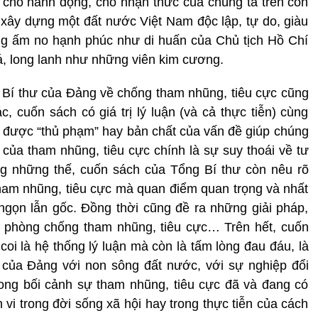
g cho hành động, cho nhận thức của chúng ta trên con
xây dựng một đất nước Việt Nam độc lập, tự do, giàu
g ấm no hạnh phúc như di huấn của Chủ tịch Hồ Chí
iá, long lanh như những viên kim cương.
 Bí thư của Đảng về chống tham nhũng, tiêu cực cũng
c, cuốn sách có giá trị lý luận (và cả thực tiễn) cùng
 ra được “thủ phạm” hay bản chất của vấn đề giúp chúng
 của tham nhũng, tiêu cực chính là sự suy thoái về tư
ẳng những thế, cuốn sách của Tổng Bí thư còn nêu rõ
ham nhũng, tiêu cực mà quan điểm quan trọng và nhất
ngọn lẫn gốc. Đồng thời cũng đề ra những giải pháp,
c phòng chống tham nhũng, tiêu cực… Trên hết, cuốn
coi là hệ thống lý luận mà còn là tấm lòng đau đáu, là
 của Đảng với non sông đất nước, với sự nghiệp đổi
ong bối cảnh sự tham nhũng, tiêu cực đã và đang có
 vi trong đời sống xã hội hay trong thực tiễn của cách