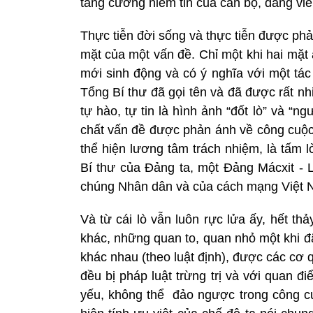
tăng cường niềm tin của cán bộ, đảng vi
Thực tiễn đời sống và thực tiễn được ph
mặt của một vấn đề. Chỉ một khi hai mặt 
mới sinh động và có ý nghĩa với một tá
Tổng Bí thư đã gọi tên và đã được rất n
tự hào, tự tin là hình ảnh “đốt lò” và “n
chất vấn đề được phản ánh về công cuộc
thể hiện lương tâm trách nhiệm, là tấm 
Bí thư của Đảng ta, một Đảng Mácxit - 
chúng Nhân dân và của cách mạng Việt 
Và từ cái lò vẫn luôn rực lửa ấy, hết th
khác, những quan to, quan nhỏ một khi 
khác nhau (theo luật định), được các cơ
đều bị pháp luật trừng trị và với quan đ
yếu, không thể đảo ngược trong công cu