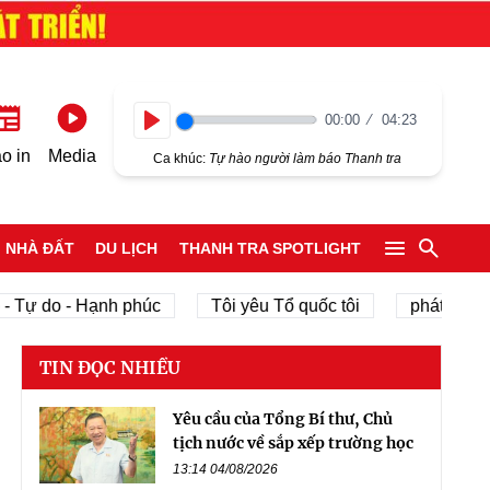
00:00
04:23
Play
o in
Media
Ca khúc:
Tự hào người làm báo Thanh tra
NHÀ ĐẤT
DU LỊCH
THANH TRA SPOTLIGHT
ự do - Hạnh phúc
Tôi yêu Tổ quốc tôi
phát triển kinh
TIN ĐỌC NHIỀU
Yêu cầu của Tổng Bí thư, Chủ
tịch nước về sắp xếp trường học
13:14 04/08/2026