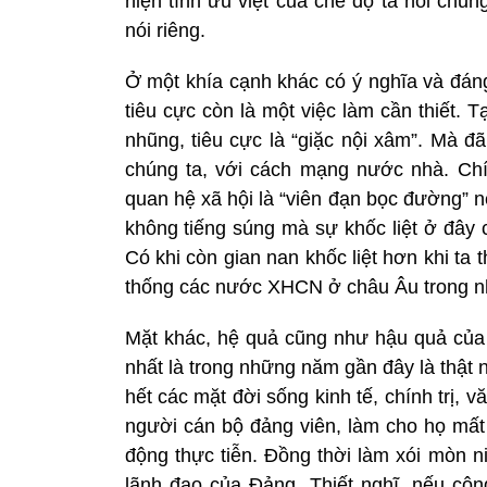
hiện tính ưu việt của chế độ ta nói chu
nói riêng.
Ở một khía cạnh khác có ý nghĩa và đáng
tiêu cực còn là một việc làm cần thiết. T
nhũng, tiêu cực là “giặc nội xâm”. Mà đã
chúng ta, với cách mạng nước nhà. Chí
quan hệ xã hội là “viên đạn bọc đường” n
không tiếng súng mà sự khốc liệt ở đây 
Có khi còn gian nan khốc liệt hơn khi ta
thống các nước XHCN ở châu Âu trong nhữ
Mặt khác, hệ quả cũng như hậu quả của 
nhất là trong những năm gần đây là thật
hết các mặt đời sống kinh tế, chính trị, 
người cán bộ đảng viên, làm cho họ mấ
động thực tiễn. Đồng thời làm xói mòn n
lãnh đạo của Đảng. Thiết nghĩ, nếu cô