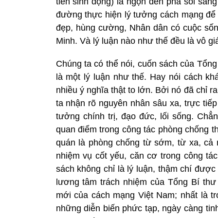
tiễn sinh động) là ngọn đèn pha soi sán
đường thực hiện lý tưởng cách mạng để 
đẹp, hùng cường, Nhân dân có cuộc sốn
Minh. Và lý luận nào như thế đều là vô g
Chúng ta có thể nói, cuốn sách của Tổng
là một lý luận như thế. Hay nói cách khá
nhiều ý nghĩa thật to lớn. Bởi nó đã chỉ
ta nhận rõ nguyên nhân sâu xa, trực tiếp
tưởng chính trị, đạo đức, lối sống. Ch
quan điểm trong công tác phòng chống t
quán là phòng chống từ sớm, từ xa, cả 
nhiệm vụ cốt yếu, căn cơ trong công tá
sách không chỉ là lý luận, thậm chí được 
lương tâm trách nhiệm của Tổng Bí thư
mới của cách mạng Việt Nam; nhất là tr
những diễn biến phức tạp, ngày càng tinh