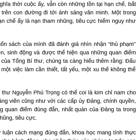
ghĩa thời cuộc ấy, vẫn còn những tồn tại hạn chế, bất
 trên con đường đi tới ánh sáng văn minh. Một trong
ạn chế ấy là nạn tham nhũng, tiêu cực hiểm nguy như
uốn sách của mình đã đánh giá nhìn nhận “thủ phạm”
ện, sinh động và được thể hiện qua những quan điểm
 của Tổng Bí thư, chúng ta càng hiểu thêm rằng: Đấu
một việc làm cần thiết, tất yếu, một xu thế không thể
 thư Nguyễn Phú Trọng có thể coi là kim chỉ nam cho
ng viên cũng như với các cấp ủy Đảng, chính quyền,
ững quan điểm đúng đắn, nhất quán của Đảng ta trong
ũng, tiêu cực.
 lý luận cách mạng đúng đắn, khoa học mang tính thực