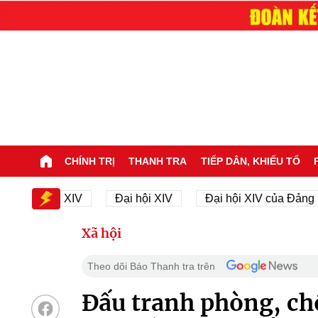
CHÍNH TRỊ
THANH TRA
TIẾP DÂN, KHIẾU TỐ
Đại hội XIV
Đại hội XIV
Đại hội XIV của Đảng
Xã hội
Theo dõi Báo Thanh tra trên
Đấu tranh phòng, ch