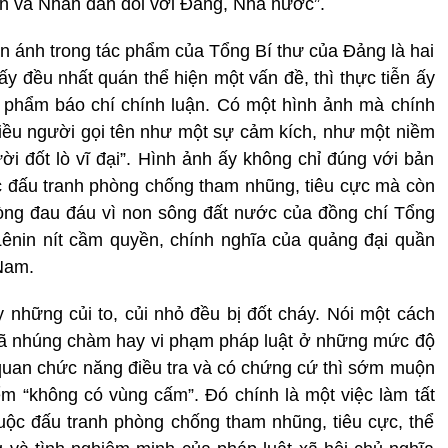
ên và Nhân dân đối với Đảng, Nhà nước”.
ản ánh trong tác phẩm của Tổng Bí thư của Đảng là hai
ấy đều nhất quán thể hiện một vấn đề, thì thực tiễn ấy
c phẩm báo chí chính luận. Có một hình ảnh mà chính
hiều người gọi tên như một sự cảm kích, như một niềm
gười đốt lò vĩ đại”. Hình ảnh ấy không chỉ đúng với bản
 đấu tranh phòng chống tham nhũng, tiêu cực mà còn
lòng đau đáu vì non sông đất nước của đồng chí Tổng
Lênin nít cầm quyền, chính nghĩa của quảng đại quần
Nam.
ảy những củi to, củi nhỏ đều bị đốt cháy. Nói một cách
đã nhúng chàm hay vi phạm pháp luật ở những mức độ
 quan chức năng điều tra và có chứng cứ thì sớm muộn
iểm “không có vùng cấm”. Đó chính là một việc làm tất
ộc đấu tranh phòng chống tham nhũng, tiêu cực, thể