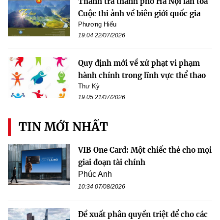
Thanh tra thành phố Hà Nội lan tỏa
Cuộc thi ảnh về biên giới quốc gia
Phương Hiếu
19:04 22/07/2026
Quy định mới về xử phạt vi phạm
hành chính trong lĩnh vực thể thao
Thư Kỳ
19:05 21/07/2026
TIN MỚI NHẤT
VIB One Card: Một chiếc thẻ cho mọi
giai đoạn tài chính
Phúc Anh
10:34 07/08/2026
Đề xuất phân quyền triệt để cho các