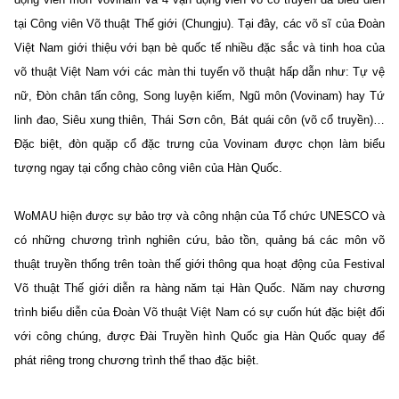
tại Công viên Võ thuật Thế giới (Chungju). Tại đây, các võ sĩ của Đoàn
Việt Nam giới thiệu với bạn bè quốc tế nhiều đặc sắc và tinh hoa của
võ thuật Việt Nam với các màn thi tuyển võ thuật hấp dẫn như: Tự vệ
nữ, Đòn chân tấn công, Song luyện kiếm, Ngũ môn (Vovinam) hay Tứ
linh đao, Siêu xung thiên, Thái Sơn côn, Bát quái côn (võ cổ truyền)…
Đặc biệt, đòn quặp cổ đặc trưng của Vovinam được chọn làm biểu
tượng ngay tại cổng chào công viên của Hàn Quốc.
WoMAU hiện được sự bảo trợ và công nhận của Tổ chức UNESCO và
có những chương trình nghiên cứu, bảo tồn, quảng bá các môn võ
thuật truyền thống trên toàn thế giới thông qua hoạt động của Festival
Võ thuật Thế giới diễn ra hàng năm tại Hàn Quốc. Năm nay chương
trình biểu diễn của Ðoàn Võ thuật Việt Nam có sự cuốn hút đặc biệt đối
với công chúng, được Đài Truyền hình Quốc gia Hàn Quốc quay để
phát riêng trong chương trình thể thao đặc biệt.