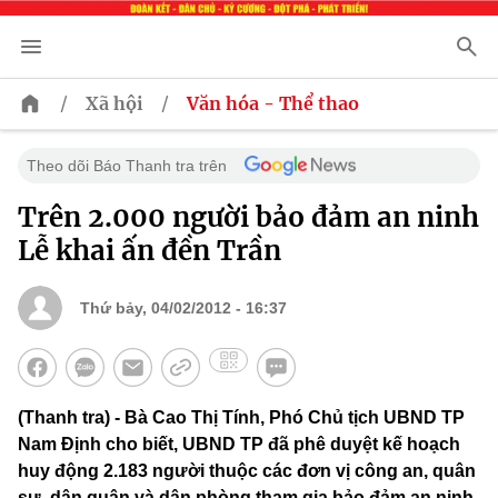
/
/
Xã hội
Văn hóa - Thể thao
Theo dõi Báo Thanh tra trên
Trên 2.000 người bảo đảm an ninh
Lễ khai ấn đền Trần
Thứ bảy, 04/02/2012 - 16:37
(Thanh tra) - Bà Cao Thị Tính, Phó Chủ tịch UBND TP
Nam Định cho biết, UBND TP đã phê duyệt kế hoạch
huy động 2.183 người thuộc các đơn vị công an, quân
sự, dân quân và dân phòng tham gia bảo đảm an ninh,