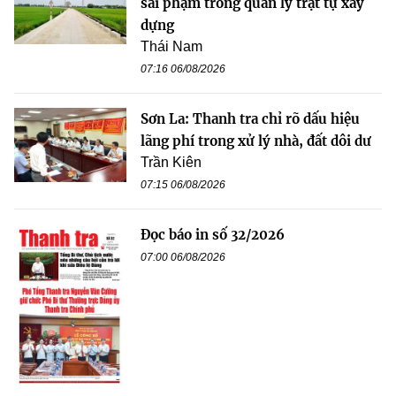
sai phạm trong quản lý trật tự xây
dựng
Thái Nam
07:16 06/08/2026
Sơn La: Thanh tra chỉ rõ dấu hiệu
lãng phí trong xử lý nhà, đất dôi dư
Trần Kiên
07:15 06/08/2026
Đọc báo in số 32/2026
07:00 06/08/2026