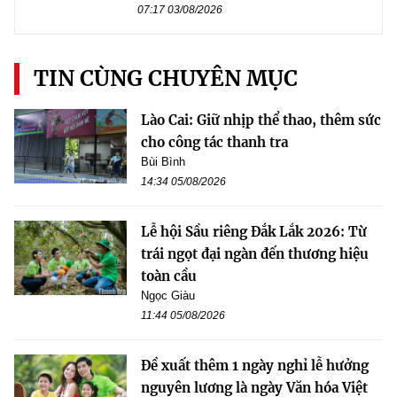
07:17 03/08/2026
TIN CÙNG CHUYÊN MỤC
Lào Cai: Giữ nhịp thể thao, thêm sức
cho công tác thanh tra
Bùi Bình
14:34 05/08/2026
Lễ hội Sầu riêng Đắk Lắk 2026: Từ
trái ngọt đại ngàn đến thương hiệu
toàn cầu
Ngọc Giàu
11:44 05/08/2026
Đề xuất thêm 1 ngày nghỉ lễ hưởng
nguyên lương là ngày Văn hóa Việt