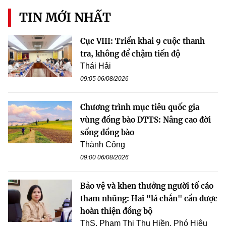
TIN MỚI NHẤT
Cục VIII: Triển khai 9 cuộc thanh
tra, không để chậm tiến độ
Thái Hải
09:05 06/08/2026
Chương trình mục tiêu quốc gia
vùng đồng bào DTTS: Nâng cao đời
sống đồng bào
Thành Công
09:00 06/08/2026
Bảo vệ và khen thưởng người tố cáo
tham nhũng: Hai "lá chắn" cần được
hoàn thiện đồng bộ
ThS. Phạm Thị Thu Hiền, Phó Hiệu