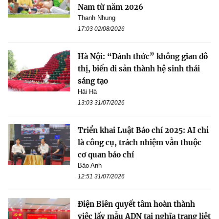
Nam từ năm 2026
Thanh Nhung
17:03 02/08/2026
Hà Nội: “Đánh thức” không gian đô
thị, biến di sản thành hệ sinh thái
sáng tạo
Hải Hà
13:03 31/07/2026
Triển khai Luật Báo chí 2025: AI chỉ
là công cụ, trách nhiệm vẫn thuộc
cơ quan báo chí
Bảo Anh
12:51 31/07/2026
Điện Biên quyết tâm hoàn thành
việc lấy mẫu ADN tại nghĩa trang liệt