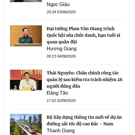
Ngọc Giàu
20:34 03/08/2026
Đại tướng Phan Văn Giang trình
Quốc hội sửa chức danh, hạn tuổi sĩ
quan quân đội
Hương Giang
09:15 04/08/2026
Thái Nguyên: Chấn chỉnh công tác
quản lý sau kiểm tra trách nhiệm 28
người đứng đầu
Đăng Tân
17:02 02/08/2026
Bộ Xây dựng thông tin mới về dự án
đường sắt tốc độ cao Bắc – Nam
Thanh Giang