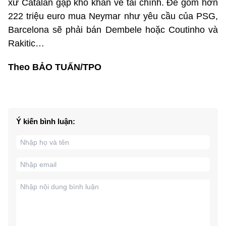
xứ Catalan gặp khó khăn về tài chính. Để gom hơn
222 triệu euro mua Neymar như yêu cầu của PSG,
Barcelona sẽ phải bán Dembele hoặc Coutinho và
Rakitic…
Theo BẢO TUẤN/TPO
Ý kiến bình luận: