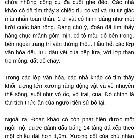
chứa những công cụ đá cuội ghè đẽo. Các nhà
khảo cổ đã tìm thấy 3 chiếc rìu có vai và rìu tứ giác
mài nhẵn toàn thân, 1 di vật có hình dáng như một
lưỡi cuốc bản rộng. Đáng chú ý, đoàn đã tìm thấy
hàng chục mảnh gốm mịn, có tô màu đỏ bên trong,
bên ngoài trang trí văn thừng thô... Hầu hết các lớp
văn hóa đều lưu dấu vết của bếp lửa, với lớp than
tro mỏng, đất đỏ cháy.
Trong các lớp văn hóa, các nhà khảo cổ tìm thấy
khối lượng lớn xương răng động vật và vỏ nhuyễn
thể sông, suối như vỏ ốc, vỏ trai, cua. Đó chính là
tàn tích thức ăn của người tiền sử bỏ lại.
Ngoài ra, Đoàn khảo cổ còn phát hiện được một
ngôi mộ, được đánh dấu bằng 14 tảng đá xếp theo
một chiều dài hơn 1,6m. Xương cốt của chủ nhân