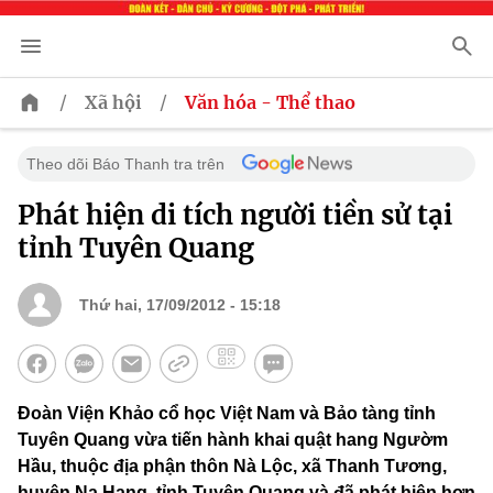
/
/
Xã hội
Văn hóa - Thể thao
Theo dõi Báo Thanh tra trên
Phát hiện di tích người tiền sử tại
tỉnh Tuyên Quang
Thứ hai, 17/09/2012 - 15:18
Đoàn Viện Khảo cổ học Việt Nam và Bảo tàng tỉnh
Tuyên Quang vừa tiến hành khai quật hang Ngườm
Hầu, thuộc địa phận thôn Nà Lộc, xã Thanh Tương,
huyện Na Hang, tỉnh Tuyên Quang và đã phát hiện hơn