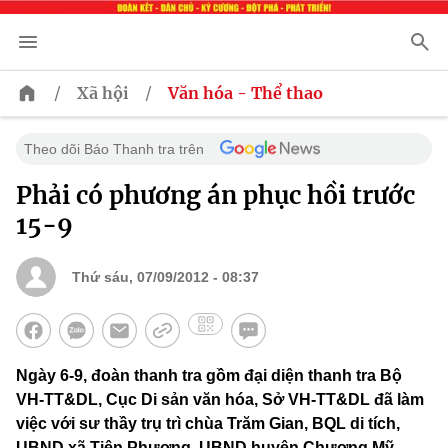
/
/
Xã hội
Văn hóa - Thể thao
Theo dõi Báo Thanh tra trên
Phải có phương án phục hồi trước
15-9
Thứ sáu, 07/09/2012 - 08:37
Ngày 6-9, đoàn thanh tra gồm đại diện thanh tra Bộ
VH-TT&DL, Cục Di sản văn hóa, Sở VH-TT&DL đã làm
việc với sư thầy trụ trì chùa Trăm Gian, BQL di tích,
UBND xã Tiên Phương, UBND huyện Chương Mỹ.