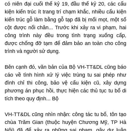
có niên đại cuối thế kỷ 19, đầu thế kỷ 20, các cấu
kiện kiến trúc ít trang trí chạm khắc, nhiều cấu kiện
kiến trúc gỗ làm bằng gỗ tạp đã bị mối mọt, một số
cột được nối chân... Trước khi xảy ra vi phạm, hai
công trình này đều trong tình trạng xuống cấp,
được chống đỡ tạm để đảm bảo an toàn cho công
trình và người sử dụng.
Bên cạnh đó, văn bản của Bộ VH-TT&DL cũng báo
cáo về tình hình xử lý việc trùng tu sai phép như
đình chỉ thi công, bảo vệ cấu kiện cũ, xây dựng
phương án phục hồi, thực hiện các thủ tục tu bổ di
tích theo quy định... Bộ
VH-TT&DL cũng nhìn nhận: công tác tu bổ, tôn tạo
chùa Trăm Gian (thuộc huyện Chương Mỹ, TP Hà
Nội) đã để xảy ra những sai phạm, gây dư luận