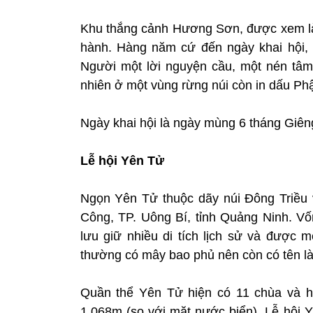
Khu thắng cảnh Hương Sơn, được xem là
hành. Hàng năm cứ đến ngày khai hội, h
Người một lời nguyện cầu, một nén tâm
nhiên ở một vùng rừng núi còn in dấu Phậ
Ngày khai hội là ngày mùng 6 tháng Giêng
Lễ hội Yên Tử
Ngọn Yên Tử thuộc dãy núi Đông Triều
Công, TP. Uông Bí, tỉnh Quảng Ninh. Vố
lưu giữ nhiều di tích lịch sử và được m
thường có mây bao phủ nên còn có tên l
Quần thể Yên Tử hiện có 11 chùa và h
1.068m (so với mặt nước biển). Lễ hội