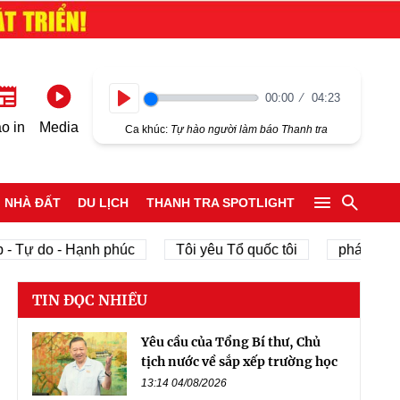
00:00
04:23
Play
o in
Media
Ca khúc:
Tự hào người làm báo Thanh tra
NHÀ ĐẤT
DU LỊCH
THANH TRA SPOTLIGHT
Tự do - Hạnh phúc
Tôi yêu Tổ quốc tôi
phát triển kin
TIN ĐỌC NHIỀU
Yêu cầu của Tổng Bí thư, Chủ
tịch nước về sắp xếp trường học
13:14 04/08/2026