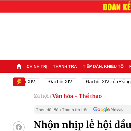
CHÍNH TRỊ
THANH TRA
TIẾP DÂN, KHIẾU TỐ
 Đại hội XIV
Đại hội XIV
Đại hội XIV của Đảng
Văn hóa - Thể thao
Xã hội
/
Theo dõi Báo Thanh tra trên
Nhộn nhịp lễ hội đầ