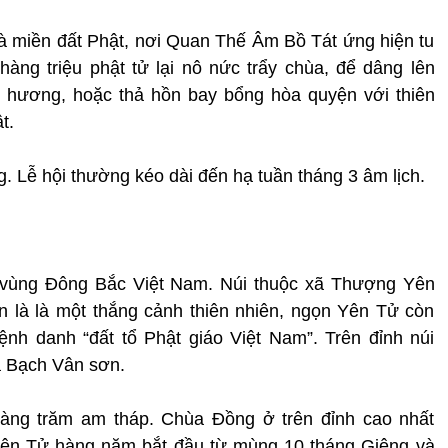
 miền đất Phật, nơi Quan Thế Âm Bồ Tát ứng hiện tu
àng triệu phật tử lại nô nức trẩy chùa, để dâng lên
 hương, hoặc thả hồn bay bổng hòa quyện với thiên
t.
. Lễ hội thường kéo dài đến hạ tuần tháng 3 âm lịch.
 vùng Đông Bắc Việt Nam. Núi thuộc xã Thượng Yên
n là là một thắng cảnh thiên nhiên, ngọn Yên Tử còn
ệnh danh “đất tổ Phật giáo Việt Nam”. Trên đỉnh núi
à Bạch Vân sơn.
àng trăm am tháp. Chùa Ðồng ở trên đỉnh cao nhất
 Yên Tử hàng năm bắt đầu từ mùng 10 tháng Giêng và