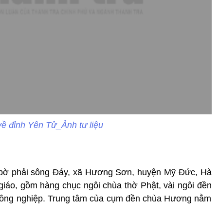
ề đỉnh Yên Tử_Ảnh tư liệu
ờ phải sông Đáy, xã Hương Sơn, huyện Mỹ Đức, Hà
 giáo, gồm hàng chục ngôi chùa thờ Phật, vài ngôi đền
g nông nghiệp. Trung tâm của cụm đền chùa Hương nằm