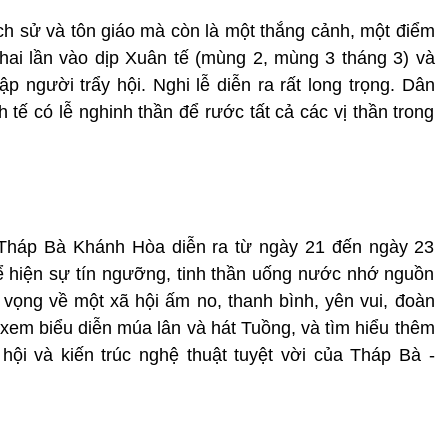
ịch sử và tôn giáo mà còn là một thắng cảnh, một điểm
ai lần vào dịp Xuân tế (mùng 2, mùng 3 tháng 3) và
p người trẩy hội. Nghi lễ diễn ra rất long trọng. Dân
h tế có lễ nghinh thần để rước tất cả các vị thần trong
i Tháp Bà Khánh Hòa diễn ra từ ngày 21 đến ngày 23
ể hiện sự tín ngưỡng, tinh thần uống nước nhớ nguồn
 vọng về một xã hội ấm no, thanh bình, yên vui, đoàn
xem biểu diễn múa lân và hát Tuồng, và tìm hiểu thêm
hội và kiến trúc nghệ thuật tuyệt vời của Tháp Bà -