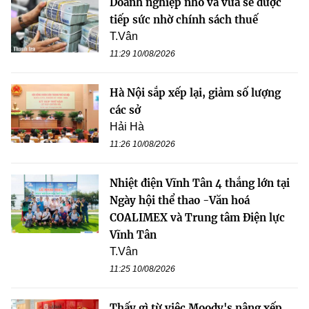
Doanh nghiệp nhỏ và vừa sẽ được
tiếp sức nhờ chính sách thuế
T.Vân
11:29 10/08/2026
Hà Nội sắp xếp lại, giảm số lượng
các sở
Hải Hà
11:26 10/08/2026
Nhiệt điện Vĩnh Tân 4 thắng lớn tại
Ngày hội thể thao -Văn hoá
COALIMEX và Trung tâm Điện lực
Vĩnh Tân
T.Vân
11:25 10/08/2026
Thấy gì từ việc Moody's nâng xếp