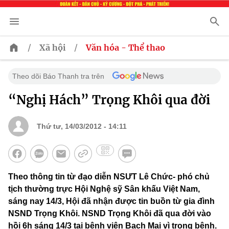
/
/
Xã hội
Văn hóa - Thể thao
Theo dõi Báo Thanh tra trên
“Nghị Hách” Trọng Khôi qua đời
Thứ tư, 14/03/2012 - 14:11
Theo thông tin từ đạo diễn NSƯT Lê Chức- phó chủ
tịch thường trực Hội Nghệ sỹ Sân khấu Việt Nam,
sáng nay 14/3, Hội đã nhận được tin buồn từ gia đình
NSND Trọng Khôi. NSND Trọng Khôi đã qua đời vào
hồi 6h sáng 14/3 tại bệnh viện Bạch Mai vì trọng bệnh.