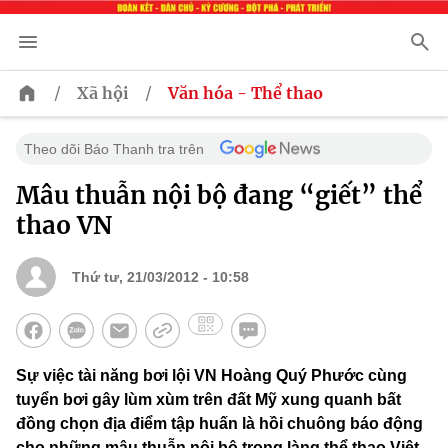
/
/
Xã hội
Văn hóa - Thể thao
Theo dõi Báo Thanh tra trên
Mâu thuẫn nội bộ đang “giết” thể
thao VN
Thứ tư, 21/03/2012 - 10:58
Sự việc tài năng bơi lội VN Hoàng Quý Phước cùng
tuyển bơi gây lùm xùm trên đất Mỹ xung quanh bất
đồng chọn địa điểm tập huấn là hồi chuông báo động
cho những mâu thuẫn nội bộ trong làng thể thao Việt