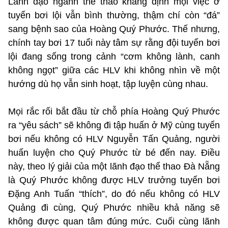
Lãnh đạo ngành thể thao khẳng định mọi việc ở
tuyển bơi lội vẫn bình thường, thậm chí còn “đá”
sang bệnh sao của Hoàng Quý Phước. Thế nhưng,
chính tay bơi 17 tuổi này tâm sự rằng đội tuyển bơi
lội đang sống trong cảnh “cơm không lành, canh
không ngọt” giữa các HLV khi không nhìn về một
hướng dù họ vẫn sinh hoạt, tập luyện cùng nhau.
Mọi rắc rối bắt đầu từ chỗ phía Hoàng Quý Phước
ra “yêu sách” sẽ không đi tập huấn ở Mỹ cùng tuyển
bơi nếu không có HLV Nguyễn Tấn Quảng, người
huấn luyện cho Quý Phước từ bé đến nay. Điều
này, theo lý giải của một lãnh đạo thể thao Đà Nẵng
là Quý Phước không được HLV trưởng tuyển bơi
Đặng Anh Tuấn “thích”, do đó nếu không có HLV
Quảng đi cùng, Quý Phước nhiều khả năng sẽ
không được quan tâm đúng mức. Cuối cùng lãnh