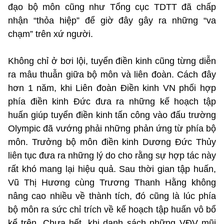
đạo bộ môn cũng như Tổng cục TDTT đã chấp
nhận “thỏa hiệp” để giờ đây gây ra những “va
chạm” trên xứ người.
Không chỉ ở bơi lội, tuyển điền kinh cũng từng diễn
ra mâu thuẫn giữa bộ môn và liên đoàn. Cách đây
hơn 1 năm, khi Liên đoàn Điền kinh VN phối hợp
phía điền kinh Đức đưa ra những kế hoạch tập
huấn giúp tuyển điền kinh tấn công vào đấu trường
Olympic đã vướng phải những phản ứng từ phía bộ
môn. Trưởng bộ môn điền kinh Dương Đức Thủy
liên tục đưa ra những lý do cho rằng sự hợp tác này
rất khó mang lại hiệu quả. Sau thời gian tập huấn,
Vũ Thị Hương cùng Trương Thanh Hằng không
nâng cao nhiều về thành tích, đó cũng là lúc phía
bộ môn ra sức chỉ trích về kế hoạch tập huấn vô bổ
kể trên. Chưa hết, khi danh sách những VĐV mũi