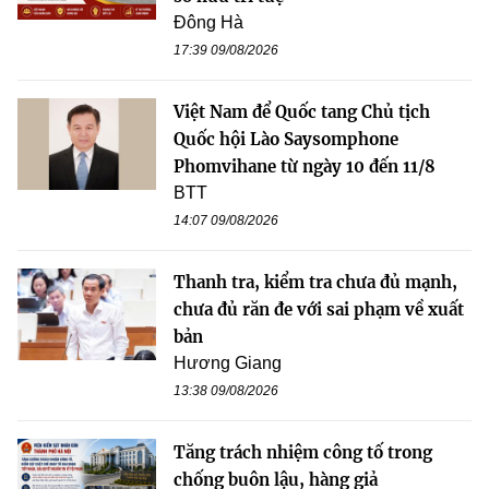
Đông Hà
17:39 09/08/2026
Việt Nam để Quốc tang Chủ tịch
Quốc hội Lào Saysomphone
Phomvihane từ ngày 10 đến 11/8
BTT
14:07 09/08/2026
Thanh tra, kiểm tra chưa đủ mạnh,
chưa đủ răn đe với sai phạm về xuất
bản
Hương Giang
13:38 09/08/2026
Tăng trách nhiệm công tố trong
chống buôn lậu, hàng giả