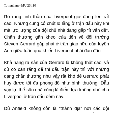
Tottenham - MU 23h10
Rõ ràng tinh thần của Liverpool giờ đang lên rất
cao. Nhưng cũng có chút lo lắng ở trận đấu này khi
mà lực lượng của đội chủ nhà đang gặp “ít vấn đề”.
Chấn thương gân kheo của tiền vệ đội trưởng
Steven Gerrard gặp phải ở trận giao hữu của tuyển
Anh giữa tuần qua khiến Liverpool phải đau đầu.
Khả năng ra sân của Gerrard là không thật cao, và
dù có cắn răng để thi đấu trận này thì với những
dạng chấn thương như vậy rất khó để Gerrard phát
huy được tối đa phong độ như bình thường. Dẫu
vậy lợi thế sân nhà cũng là điểm tựa không nhỏ cho
Liverpool ở trận đấu đêm nay.
Dù Anfield không còn là “thánh địa” nơi các đội