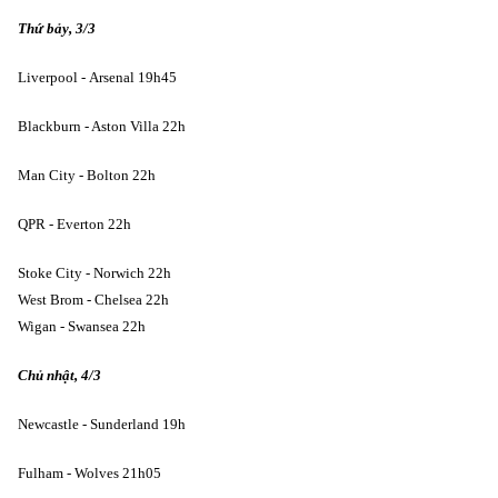
Thứ bảy, 3/3
Liverpool - Arsenal 19h45
Blackburn - Aston Villa 22h
Man City - Bolton 22h
QPR - Everton 22h
Stoke City - Norwich 22h
West Brom - Chelsea 22h
Wigan - Swansea 22h
Chủ nhật, 4/3
Newcastle - Sunderland 19h
Fulham - Wolves 21h05