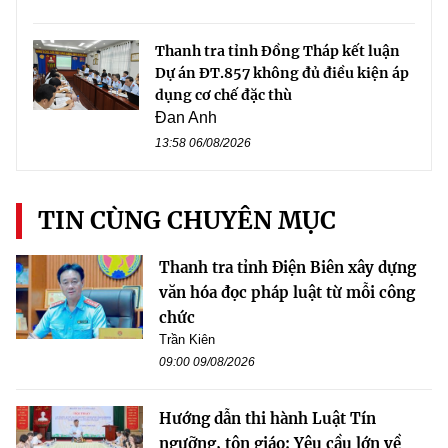
Thanh tra tỉnh Đồng Tháp kết luận
Dự án ĐT.857 không đủ điều kiện áp
dụng cơ chế đặc thù
Đan Anh
13:58 06/08/2026
TIN CÙNG CHUYÊN MỤC
Thanh tra tỉnh Điện Biên xây dựng
văn hóa đọc pháp luật từ mỗi công
chức
Trần Kiên
09:00 09/08/2026
Hướng dẫn thi hành Luật Tín
ngưỡng, tôn giáo: Yêu cầu lớn về