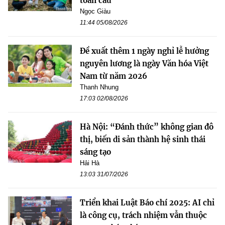
toàn cầu
Ngọc Giàu
11:44 05/08/2026
Đề xuất thêm 1 ngày nghỉ lễ hưởng
nguyên lương là ngày Văn hóa Việt
Nam từ năm 2026
Thanh Nhung
17:03 02/08/2026
Hà Nội: “Đánh thức” không gian đô
thị, biến di sản thành hệ sinh thái
sáng tạo
Hải Hà
13:03 31/07/2026
Triển khai Luật Báo chí 2025: AI chỉ
là công cụ, trách nhiệm vẫn thuộc