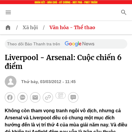
/
/
Xã hội
Văn hóa - Thể thao
Theo dõi Báo Thanh tra trên
Liverpool - Arsenal: Cuộc chiến 6
điểm
Thứ bảy, 03/03/2012 - 11:45
Không còn tham vọng tranh ngôi vô địch, nhưng cả
Arsenal và Liverpool đều có chung một mục đích
hướng đến là vị trí thứ 4 của mùa giải năm nay. Và điều
đó khiến tại Anfield đêm nay vẫn là trận cầu thuộc