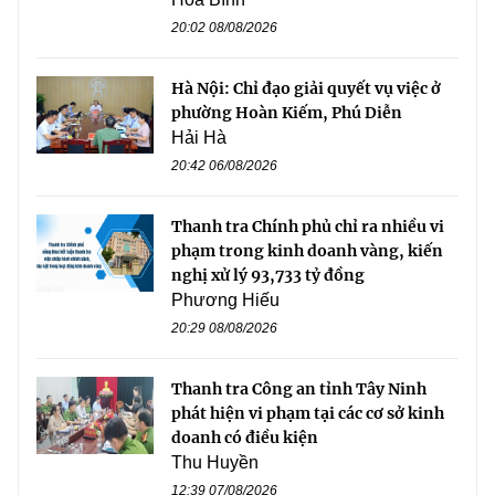
20:02 08/08/2026
Hà Nội: Chỉ đạo giải quyết vụ việc ở
phường Hoàn Kiếm, Phú Diễn
Hải Hà
20:42 06/08/2026
Thanh tra Chính phủ chỉ ra nhiều vi
phạm trong kinh doanh vàng, kiến
nghị xử lý 93,733 tỷ đồng
Phương Hiếu
20:29 08/08/2026
Thanh tra Công an tỉnh Tây Ninh
phát hiện vi phạm tại các cơ sở kinh
doanh có điều kiện
Thu Huyền
12:39 07/08/2026