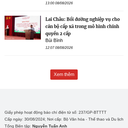
13:00 08/08/2026
Lai Châu: Bồi dưỡng nghiệp vụ cho
cán bộ cấp xã trong mô hình chính
quyền 2 cấp
Bùi Bình
12:07 08/08/2026
Xem thêm
Giấy phép hoạt động báo chí điện tử số: 237/GP-BTTTT
Cấp ngày: 30/08/2024; Nơi cấp: Bộ Văn hóa - Thể thao và Du lịch
Tổng Biên tập:
Nguyễn Tuấn Anh