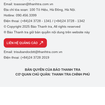
Email: toasoan@thanhtra.com.vn
Địa chỉ tòa soạn: 100 Tô Hiệu, Hà Đông, Hà Nội.
Hotline: 090.456.3399
Điện thoại: (+84)24 3728 - 1341 / (+84)24 3728 - 1342
© Copyright 2025 Báo Thanh tra, All rights reserved
® Báo Thanh tra giữ bản quyền nội dung trên website này
LIÊN HỆ QUẢNG CÁO
Email: trisubandocbtt@thanhtra.com.vn
Điện thoại: (+84)24 3728 2019
BẢN QUYỀN CỦA BÁO THANH TRA
CƠ QUAN CHỦ QUẢN: THANH TRA CHÍNH PHỦ