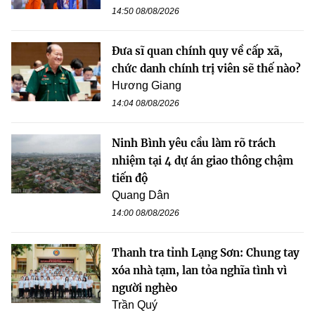
14:50 08/08/2026
Đưa sĩ quan chính quy về cấp xã,
chức danh chính trị viên sẽ thế nào?
Hương Giang
14:04 08/08/2026
Ninh Bình yêu cầu làm rõ trách
nhiệm tại 4 dự án giao thông chậm
tiến độ
Quang Dân
14:00 08/08/2026
Thanh tra tỉnh Lạng Sơn: Chung tay
xóa nhà tạm, lan tỏa nghĩa tình vì
người nghèo
Trần Quý