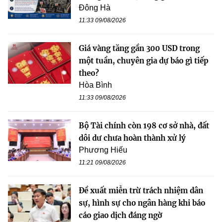
Đông Hà
11:33 09/08/2026
Giá vàng tăng gần 300 USD trong
một tuần, chuyên gia dự báo gì tiếp
theo?
Hòa Bình
11:33 09/08/2026
Bộ Tài chính còn 198 cơ sở nhà, đất
dôi dư chưa hoàn thành xử lý
Phương Hiếu
11:21 09/08/2026
Đề xuất miễn trừ trách nhiệm dân
sự, hình sự cho ngân hàng khi báo
cáo giao dịch đáng ngờ