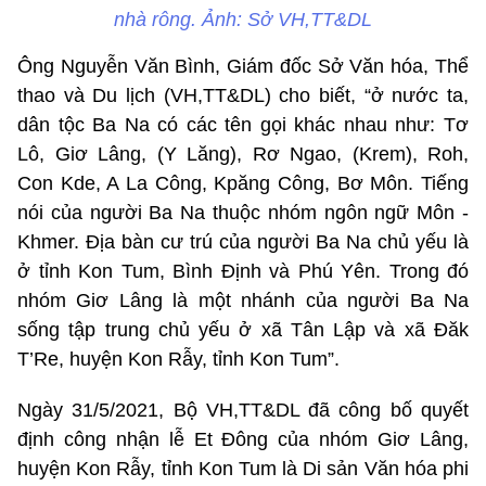
nhà rông. Ảnh: Sở VH,TT&DL
Ông Nguyễn Văn Bình, Giám đốc Sở Văn hóa, Thể
thao và Du lịch (VH,TT&DL) cho biết, “ở nước ta,
dân tộc Ba Na có các tên gọi khác nhau như: Tơ
Lô, Giơ Lâng, (Y Lăng), Rơ Ngao, (Krem), Roh,
Con Kde, A La Công, Kpăng Công, Bơ Môn. Tiếng
nói của người Ba Na thuộc nhóm ngôn ngữ Môn -
Khmer. Ðịa bàn cư trú của người Ba Na chủ yếu là
ở tỉnh Kon Tum, Bình Ðịnh và Phú Yên. Trong đó
nhóm Giơ Lâng là một nhánh của người Ba Na
sống tập trung chủ yếu ở xã Tân Lập và xã Đăk
T’Re, huyện Kon Rẫy, tỉnh Kon Tum”.
Ngày 31/5/2021, Bộ VH,TT&DL đã công bố quyết
định công nhận lễ Et Đông của nhóm Giơ Lâng,
huyện Kon Rẫy, tỉnh Kon Tum là Di sản Văn hóa phi