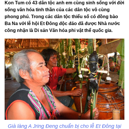
Kon Tum có 43 dân tộc anh em cùng sinh sống với đời
sống văn hóa tinh thần của các dân tộc vô cùng
phong phú. Trong các dân tộc thiểu số có đồng bào
Ba Na với lễ hội Et Đông độc đáo đã được Nhà nước
công nhận là Di sản Văn hóa phi vật thể quốc gia.​
Già làng A Jring Đeng chuẩn bị cho lễ Et Đông tại