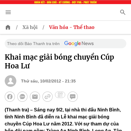
/
/
Xã hội
Văn hóa - Thể thao
Theo dõi Báo Thanh tra trên
Khai mạc giải bóng chuyền Cúp
Hoa Lư
Thứ sáu, 10/02/2012 - 21:35
(Thanh tra) – Sáng nay 9/2, tại nhà thi đấu Ninh Bình,
tỉnh Ninh Bình đã diễn ra Lễ khai mạc giải bóng
chuyền Cúp Hoa Lư năm 2012. Với sự tham dự của
bốn đội nam gồm: Tràng An Ninh Bình, Long An, Tập