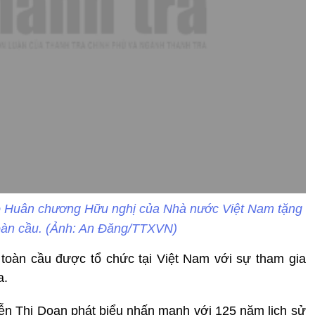
o Huân chương Hữu nghị của Nhà nước Việt Nam tặng
oàn cầu. (Ảnh: An Đăng/TTXVN)
 toàn cầu được tổ chức tại Việt Nam với sự tham gia
a.
ễn Thị Doan phát biểu nhấn mạnh với 125 năm lịch sử