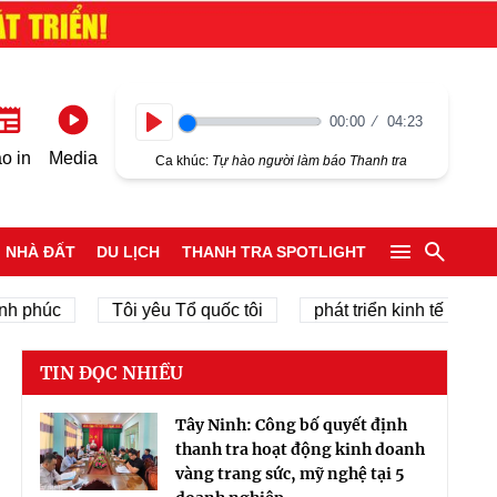
00:00
04:23
Play
o in
Media
Ca khúc:
Tự hào người làm báo Thanh tra
NHÀ ĐẤT
DU LỊCH
THANH TRA SPOTLIGHT
húc
Tôi yêu Tổ quốc tôi
phát triển kinh tế tư nhân
TIN ĐỌC NHIỀU
Tây Ninh: Công bố quyết định
thanh tra hoạt động kinh doanh
vàng trang sức, mỹ nghệ tại 5