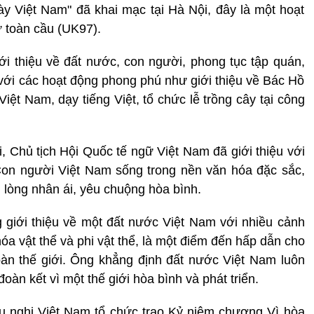
y Việt Nam" đã khai mạc tại Hà Nội, đây là một hoạt
ữ toàn cầu (UK97).
i thiệu về đất nước, con người, phong tục tập quán,
 với các hoạt động phong phú như giới thiệu về Bác Hồ
Việt Nam, dạy tiếng Việt, tổ chức lễ trồng cây tại công
i, Chủ tịch Hội Quốc tế ngữ Việt Nam đã giới thiệu với
Con người Việt Nam sống trong nền văn hóa đặc sắc,
 lòng nhân ái, yêu chuộng hòa bình.
 giới thiệu về một đất nước Việt Nam với nhiều cảnh
óa vật thể và phi vật thể, là một điểm đến hấp dẫn cho
àn thế giới. Ông khẳng định đất nước Việt Nam luôn
oàn kết vì một thế giới hòa bình và phát triển.
u nghị Việt Nam tổ chức trao Kỷ niệm chương Vì hòa