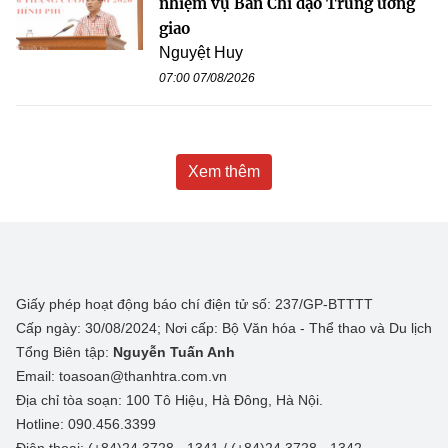
nhiệm vụ Ban Chỉ đạo Trung ương
giao
Nguyệt Huy
07:00 07/08/2026
Xem thêm
Giấy phép hoạt động báo chí điện tử số: 237/GP-BTTTT
Cấp ngày: 30/08/2024; Nơi cấp: Bộ Văn hóa - Thể thao và Du lịch
Tổng Biên tập:
Nguyễn Tuấn Anh
Email: toasoan@thanhtra.com.vn
Địa chỉ tòa soạn: 100 Tô Hiệu, Hà Đông, Hà Nội.
Hotline: 090.456.3399
Điện thoại: (+84)24 3728 - 1341 / (+84)24 3728 - 1342