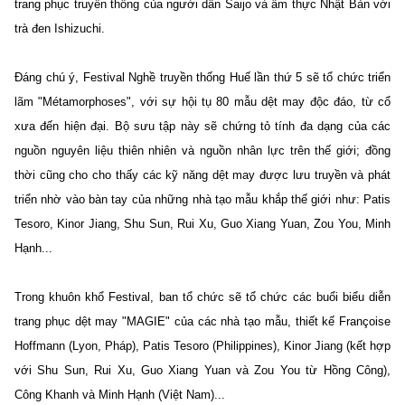
trang phục truyền thống của người dân Saijo và ẩm thực Nhật Bản với
trà đen Ishizuchi.
Đáng chú ý, Festival Nghề truyền thống Huế lần thứ 5 sẽ tổ chức triển
lãm "Métamorphoses", với sự hội tụ 80 mẫu dệt may độc đáo, từ cổ
xưa đến hiện đại. Bộ sưu tập này sẽ chứng tỏ tính đa dạng của các
nguồn nguyên liệu thiên nhiên và nguồn nhân lực trên thế giới; đồng
thời cũng cho cho thấy các kỹ năng dệt may được lưu truyền và phát
triển nhờ vào bàn tay của những nhà tạo mẫu khắp thế giới như: Patis
Tesoro, Kinor Jiang, Shu Sun, Rui Xu, Guo Xiang Yuan, Zou You, Minh
Hạnh...
Trong khuôn khổ Festival, ban tổ chức sẽ tổ chức các buổi biểu diễn
trang phục dệt may "MAGIE" của các nhà tạo mẫu, thiết kế Françoise
Hoffmann (Lyon, Pháp), Patis Tesoro (Philippines), Kinor Jiang (kết hợp
với Shu Sun, Rui Xu, Guo Xiang Yuan và Zou You từ Hồng Công),
Công Khanh và Minh Hạnh (Việt Nam)...