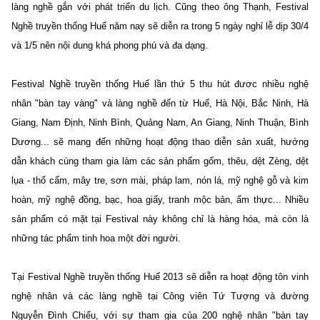
làng nghề gắn với phát triển du lịch. Cũng theo ông Thạnh, Festival
Nghề truyền thống Huế năm nay sẽ diễn ra trong 5 ngày nghỉ lễ dịp 30/4
và 1/5 nên nội dung khá phong phú và đa dạng.
Festival Nghề truyền thống Huế lần thứ 5 thu hút đươc nhiều nghệ
nhân "bàn tay vàng" và làng nghề đến từ Huế, Hà Nội, Bắc Ninh, Hà
Giang, Nam Định, Ninh Bình, Quảng Nam, An Giang, Ninh Thuận, Bình
Dương... sẽ mang đến những hoạt động thao diễn sản xuất, hướng
dẫn khách cùng tham gia làm các sản phẩm gốm, thêu, dệt Zèng, dệt
lụa - thổ cẩm, mây tre, sơn mài, pháp lam, nón lá, mỹ nghệ gỗ và kim
hoàn, mỹ nghệ đồng, bạc, hoa giấy, tranh mộc bản, ẩm thực... Nhiều
sản phẩm có mặt tại Festival này không chỉ là hàng hóa, mà còn là
những tác phẩm tinh hoa một đời người.
Tại Festival Nghề truyền thống Huế 2013 sẽ diễn ra hoạt động tôn vinh
nghệ nhân và các làng nghề tại Công viên Tứ Tượng và đường
Nguyễn Đình Chiểu, với sự tham gia của 200 nghệ nhân "bàn tay