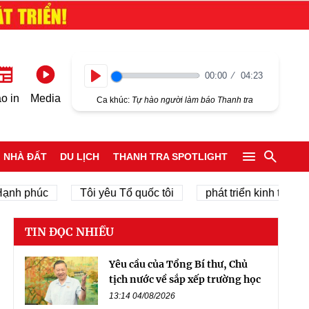
00:00
04:23
Play
o in
Media
Ca khúc:
Tự hào người làm báo Thanh tra
NHÀ ĐẤT
DU LỊCH
THANH TRA SPOTLIGHT
húc
Tôi yêu Tổ quốc tôi
phát triển kinh tế tư nhân
TIN ĐỌC NHIỀU
Yêu cầu của Tổng Bí thư, Chủ
tịch nước về sắp xếp trường học
13:14 04/08/2026