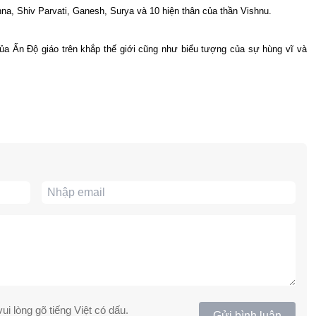
hna, Shiv Parvati, Ganesh, Surya và 10 hiện thân của thần Vishnu.
của Ấn Độ giáo trên khắp thế giới cũng như biểu tượng của sự hùng vĩ và
ui lòng gõ tiếng Việt có dấu.
Gửi bình luận