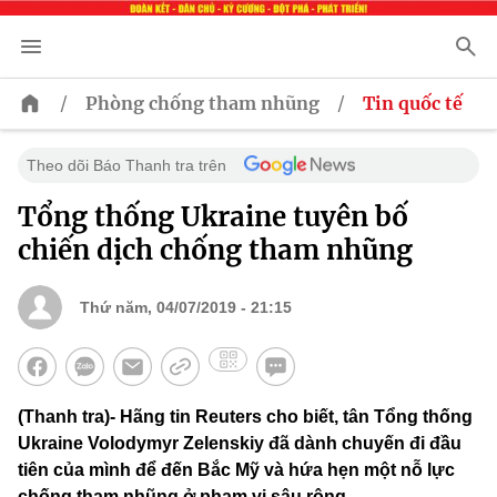
/
/
Phòng chống tham nhũng
Tin quốc tế
Theo dõi Báo Thanh tra trên
Tổng thống Ukraine tuyên bố
chiến dịch chống tham nhũng
Thứ năm, 04/07/2019 - 21:15
(Thanh tra)- Hãng tin Reuters cho biết, tân Tổng thống
Ukraine Volodymyr Zelenskiy đã dành chuyến đi đầu
tiên của mình để đến Bắc Mỹ và hứa hẹn một nỗ lực
chống tham nhũng ở phạm vi sâu rộng.