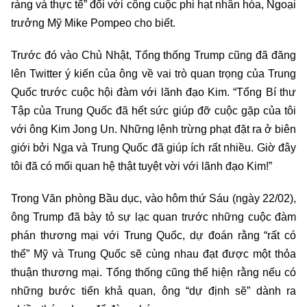
ràng và thực tế” đối với công cuộc phi hạt nhân hóa, Ngoại
trưởng Mỹ Mike Pompeo cho biết.
Trước đó vào Chủ Nhật, Tổng thống Trump cũng đã đăng
lên Twitter ý kiến của ông về vai trò quan trọng của Trung
Quốc trước cuộc hội đàm với lãnh đạo Kim. “Tổng Bí thư
Tập của Trung Quốc đã hết sức giúp đỡ cuộc gặp của tôi
với ông Kim Jong Un. Những lệnh trừng phạt đặt ra ở biên
giới bởi Nga và Trung Quốc đã giúp ích rất nhiều. Giờ đây
tôi đã có mối quan hệ thật tuyệt vời với lãnh đạo Kim!”
Trong Văn phòng Bầu dục, vào hôm thứ Sáu (ngày 22/02),
ông Trump đã bày tỏ sự lạc quan trước những cuộc đàm
phán thương mại với Trung Quốc, dự đoán rằng “rất có
thể” Mỹ và Trung Quốc sẽ cùng nhau đạt được một thỏa
thuận thương mại. Tổng thống cũng thể hiện rằng nếu có
những bước tiến khả quan, ông “dự định sẽ” dành ra