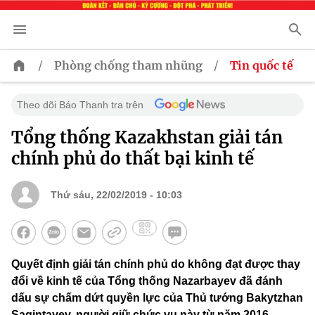
/
/
Phòng chống tham nhũng
Tin quốc tế
Theo dõi Báo Thanh tra trên
Tổng thống Kazakhstan giải tán
chính phủ do thất bại kinh tế
Thứ sáu, 22/02/2019 - 10:03
Quyết định giải tán chính phủ do không đạt được thay
đổi về kinh tế của Tổng thống Nazarbayev đã đánh
dấu sự chấm dứt quyền lực của Thủ tướng Bakytzhan
Sagintayev, người giữ chức vụ này từ năm 2016.