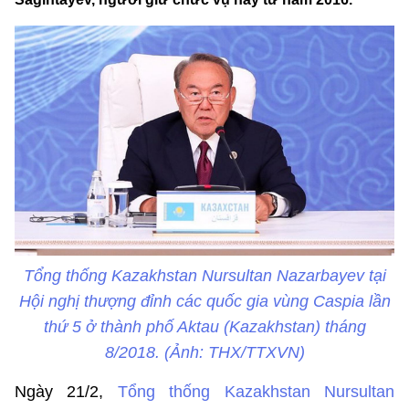
Tổng thống Kazakhstan Nursultan Nazarbayev tại
Hội nghị thượng đỉnh các quốc gia vùng Caspia lần
thứ 5 ở thành phố Aktau (Kazakhstan) tháng
8/2018. (Ảnh: THX/TTXVN)
Ngày 21/2,
Tổng thống Kazakhstan Nursultan