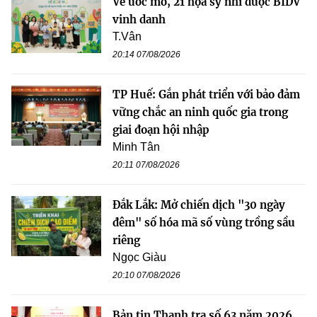
Vẽ ước mơ, 21 họa sỹ nhí được BIDV
vinh danh
T.Vân
20:14 07/08/2026
TP Huế: Gắn phát triển với bảo đảm
vững chắc an ninh quốc gia trong
giai đoạn hội nhập
Minh Tân
20:11 07/08/2026
Đắk Lắk: Mở chiến dịch "30 ngày
đêm" số hóa mã số vùng trồng sầu
riêng
Ngọc Giàu
20:10 07/08/2026
Bản tin Thanh tra số 63 năm 2026