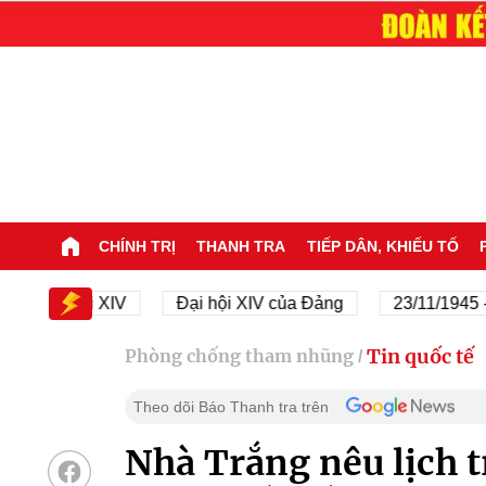
CHÍNH TRỊ
THANH TRA
TIẾP DÂN, KHIẾU TỐ
i hội XIV
Đại hội XIV của Đảng
23/11/1945 - 23/11
Tin quốc tế
Phòng chống tham nhũng
/
Theo dõi Báo Thanh tra trên
Nhà Trắng nêu lịch t