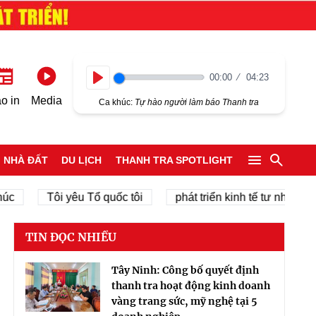
00:00
04:23
Play
o in
Media
Ca khúc:
Tự hào người làm báo Thanh tra
NHÀ ĐẤT
DU LỊCH
THANH TRA SPOTLIGHT
Tôi yêu Tổ quốc tôi
phát triển kinh tế tư nhân
chí
TIN ĐỌC NHIỀU
Tây Ninh: Công bố quyết định
thanh tra hoạt động kinh doanh
vàng trang sức, mỹ nghệ tại 5