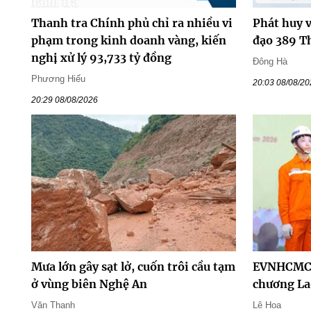
Thanh tra Chính phủ chỉ ra nhiều vi
Phát huy v
phạm trong kinh doanh vàng, kiến
đạo 389 T
nghị xử lý 93,733 tỷ đồng
Đông Hà
Phương Hiếu
20:03 08/08/2
20:29 08/08/2026
Mưa lớn gây sạt lở, cuốn trôi cầu tạm
EVNHCMC 
ở vùng biên Nghệ An
chương La
Văn Thanh
Lê Hoa