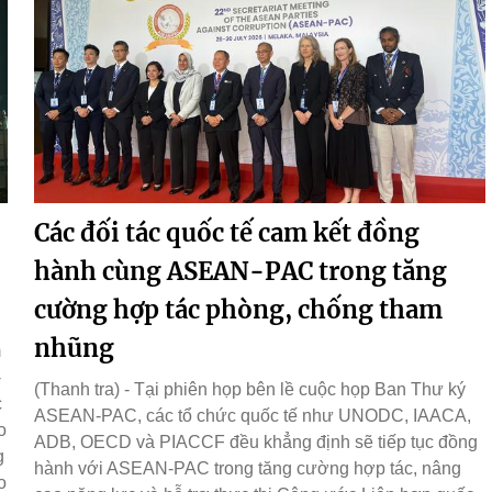
Các đối tác quốc tế cam kết đồng
hành cùng ASEAN-PAC trong tăng
cường hợp tác phòng, chống tham
nhũng
m
-
(Thanh tra) - Tại phiên họp bên lề cuộc họp Ban Thư ký
c
ASEAN-PAC, các tổ chức quốc tế như UNODC, IAACA,
o
ADB, OECD và PIACCF đều khẳng định sẽ tiếp tục đồng
g
hành với ASEAN-PAC trong tăng cường hợp tác, nâng
o