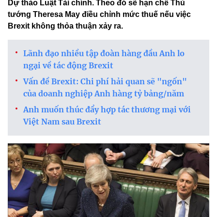
Dự thảo Luật Tài chính. Theo đó sẽ hạn chế Thủ
tướng Theresa May điều chỉnh mức thuế nếu việc
Brexit không thỏa thuận xảy ra.
Lãnh đạo nhiều tập đoàn hàng đầu Anh lo
ngại về tác động Brexit
Vấn đề Brexit: Chi phí hải quan sẽ "ngốn"
của doanh nghiệp Anh hàng tỷ bảng/năm
Anh muốn thúc đẩy hợp tác thương mại với
Việt Nam sau Brexit