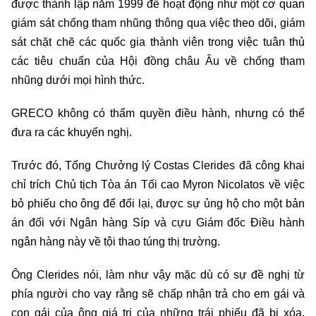
được thành lập năm 1999 để hoạt động như một cơ quan
giám sát chống tham nhũng thông qua việc theo dõi, giám
sát chặt chẽ các quốc gia thành viên trong việc tuân thủ
các tiêu chuẩn của Hội đồng châu Âu về chống tham
nhũng dưới mọi hình thức.
GRECO không có thẩm quyền điều hành, nhưng có thể
đưa ra các khuyến nghị.
Trước đó, Tổng Chưởng lý Costas Clerides đã công khai
chỉ trích Chủ tịch Tòa án Tối cao Myron Nicolatos về việc
bỏ phiếu cho ông để đổi lại, được sự ủng hộ cho một bản
án đối với Ngân hàng Síp và cựu Giám đốc Điều hành
ngân hàng này về tội thao túng thị trường.
Ông Clerides nói, làm như vậy mặc dù có sự đề nghị từ
phía người cho vay rằng sẽ chấp nhận trả cho em gái và
con gái của ông giá trị của những trái phiếu đã bị xóa,