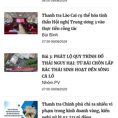
08:00 09/08/2026
Thanh tra Lào Cai cụ thể hóa tinh
thần Hội nghị Trung ương 3 vào
thực tiễn công tác
Bùi Bình
07:00 09/08/2026
Bài 3: PHÁT LỘ QUY TRÌNH ĐỔ
THẢI NGUY HẠI: TỪ BÃI CHÔN LẤP
RÁC THẢI SINH HOẠT ĐẾN SÔNG
CÀ LỒ
Nhóm PV
07:00 09/08/2026
Thanh tra Chính phủ chỉ ra nhiều vi
phạm trong kinh doanh vàng, kiến
nghị xử lý 93,733 tỷ đồng