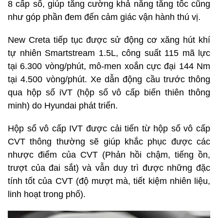
8 cấp số, giúp tăng cường khả năng tăng tốc cũng
như góp phần đem đến cảm giác vận hành thú vị.
New Creta tiếp tục được sử động cơ xăng hút khí
tự nhiên Smartstream 1.5L, công suất 115 mã lực
tại 6.300 vòng/phút, mô-men xoắn cực đại 144 Nm
tại 4.500 vòng/phút. Xe dẫn động cầu trước thông
qua hộp số iVT (hộp số vô cấp biến thiên thông
minh) do Hyundai phát triển.
Hộp số vô cấp IVT được cải tiến từ hộp số vô cấp
CVT thông thường sẽ giúp khắc phục được các
nhược điểm của CVT (Phản hồi chậm, tiếng ồn,
trượt của đai sắt) và vẫn duy trì được những đặc
tính tốt của CVT (độ mượt mà, tiết kiệm nhiên liệu,
linh hoạt trong phố).