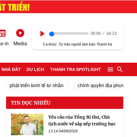
00:00
04:23
Play
o in
Media
Ca khúc:
Tự hào người làm báo Thanh tra
NHÀ ĐẤT
DU LỊCH
THANH TRA SPOTLIGHT
hát triển kinh tế tư nhân
chính quyền địa phương 2 cấp
TIN ĐỌC NHIỀU
Yêu cầu của Tổng Bí thư, Chủ
tịch nước về sắp xếp trường học
13:14 04/08/2026