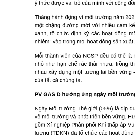
ý thức được vai trò của mình với cộng đồ
Tháng hành động vì môi trường năm 2025
một chặng đường mới với nhiều cam kết 
xanh, tổ chức định kỳ các hoạt động mô
nhiệm” vào trong mọi hoạt động sản xuất,
Mỗi thành viên của NCSP đều có thể là 
nhỏ như hạn chế rác thải nhựa, trồng t
nhau xây dựng một tương lai bền vững –
của tất cả chúng ta.
PV GAS D hưởng ứng ngày môi trường 
Ngày Môi trường Thế giới (05/6) là dịp 
vệ môi trường và phát triển bền vững. H
gồm Xí nghiệp Phân phối Khí thấp áp Vũ
lượng (TDKN) đã tổ chức các hoạt động t