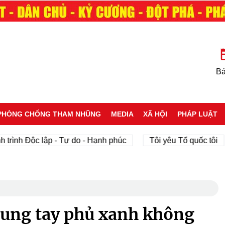
Bá
PHÒNG CHỐNG THAM NHŨNG
MEDIA
XÃ HỘI
PHÁP LUẬT
 Độc lập - Tự do - Hạnh phúc
Tôi yêu Tổ quốc tôi
p
hung tay phủ xanh không