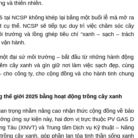
ng và thiên nhiên.
 tại NCSP không khép lại bằng một buổi lễ mà mở ra
cụ thể. NCSP sẽ tiếp tục duy trì việc chăm sóc cây
i trường và lồng ghép tiêu chí “xanh – sạch – trách
 vận hành.
một đại sứ môi trường – bắt đầu từ những hành động
hêm cây xanh và gìn giữ nơi làm việc sạch đẹp, cùng
 cho công ty, cho cộng đồng và cho hành tinh chung
thế giới 2025 bằng hoạt động trồng cây xanh
quan trọng nhằm nâng cao nhận thức cộng đồng về bảo
ưởng ứng sự kiện này, hai đơn vị trực thuộc PV GAS D
ng Tàu (XNVT) và Trung tâm Dịch vụ Kỹ thuật – Năng
rồng cây xanh, góp phần lan tỏa tinh thần sống xanh