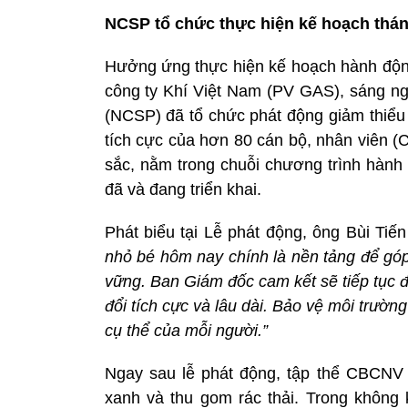
NCSP tổ chức thực hiện kế hoạch thá
Hưởng ứng thực hiện kế hoạch hành độn
công ty Khí Việt Nam (PV GAS), sáng 
(NCSP) đã tổ chức phát động giảm thiểu 
tích cực của hơn 80 cán bộ, nhân viên (
sắc, nằm trong chuỗi chương trình hành
đã và đang triển khai.
Phát biểu tại Lễ phát động, ông Bùi T
nhỏ bé hôm nay chính là nền tảng để gó
vững. Ban Giám đốc cam kết sẽ tiếp tục
đổi tích cực và lâu dài. Bảo vệ môi trườ
cụ thể của mỗi người.”
Ngay sau lễ phát động, tập thể CBCNV đ
xanh và thu gom rác thải. Trong không