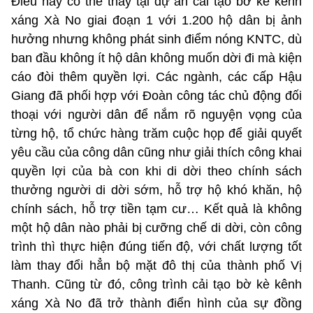
Điều này có thể thấy tại dự án cải tạo bờ kè kênh
xáng Xà No giai đoạn 1 với 1.200 hộ dân bị ảnh
hưởng nhưng không phát sinh điểm nóng KNTC, dù
ban đầu không ít hộ dân không muốn dời đi mà kiện
cáo đòi thêm quyền lợi. Các ngành, các cấp Hậu
Giang đã phối hợp với Đoàn công tác chủ động đối
thoại với người dân để nắm rõ nguyện vọng của
từng hộ, tổ chức hàng trăm cuộc họp để giải quyết
yêu cầu của công dân cũng như giải thích công khai
quyền lợi của bà con khi di dời theo chính sách
thưởng người di dời sớm, hỗ trợ hộ khó khăn, hộ
chính sách, hỗ trợ tiền tạm cư… Kết quả là không
một hộ dân nào phải bị cưỡng chế di dời, còn công
trình thì thực hiện đúng tiến độ, với chất lượng tốt
làm thay đổi hẳn bộ mặt đô thị của thành phố Vị
Thanh. Cũng từ đó, công trình cải tạo bờ kè kênh
xáng Xà No đã trở thành điển hình của sự đồng