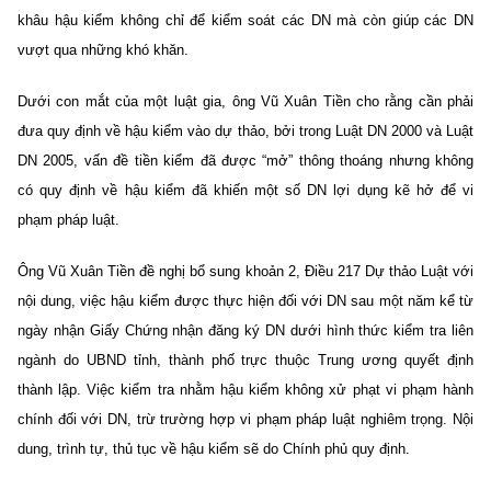
khâu hậu kiểm không chỉ để kiểm soát các DN mà còn giúp các DN
vượt qua những khó khăn.
Dưới con mắt của một luật gia, ông Vũ Xuân Tiền cho rằng cần phải
đưa quy định về hậu kiểm vào dự thảo, bởi trong Luật DN 2000 và Luật
DN 2005, vấn đề tiền kiểm đã được “mở” thông thoáng nhưng không
có quy định về hậu kiểm đã khiến một số DN lợi dụng kẽ hở để vi
phạm pháp luật.
Ông Vũ Xuân Tiền đề nghị bổ sung khoản 2, Điều 217 Dự thảo Luật với
nội dung, việc hậu kiểm được thực hiện đối với DN sau một năm kể từ
ngày nhận Giấy Chứng nhận đăng ký DN dưới hình thức kiểm tra liên
ngành do UBND tỉnh, thành phố trực thuộc Trung ương quyết định
thành lập. Việc kiểm tra nhằm hậu kiểm không xử phạt vi phạm hành
chính đối với DN, trừ trường hợp vi phạm pháp luật nghiêm trọng. Nội
dung, trình tự, thủ tục về hậu kiểm sẽ do Chính phủ quy định.