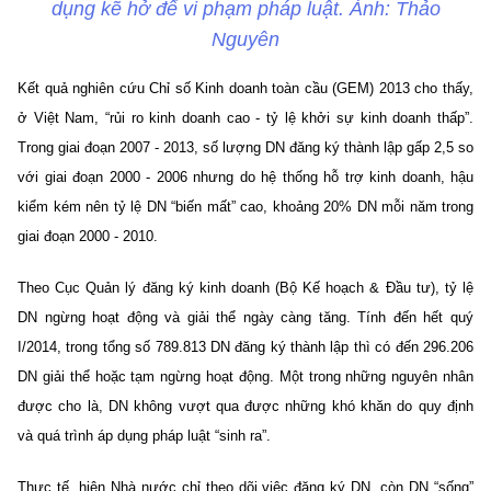
dụng kẽ hở để vi phạm pháp luật. Ảnh: Thảo
Nguyên
Kết quả nghiên cứu Chỉ số Kinh doanh toàn cầu (GEM) 2013 cho thấy,
ở Việt Nam, “rủi ro kinh doanh cao - tỷ lệ khởi sự kinh doanh thấp”.
Trong giai đoạn 2007 - 2013, số lượng DN đăng ký thành lập gấp 2,5 so
với giai đoạn 2000 - 2006 nhưng do hệ thống hỗ trợ kinh doanh, hậu
kiểm kém nên tỷ lệ DN “biến mất” cao, khoảng 20% DN mỗi năm trong
giai đoạn 2000 - 2010.
Theo Cục Quản lý đăng ký kinh doanh (Bộ Kế hoạch & Đầu tư), tỷ lệ
DN ngừng hoạt động và giải thể ngày càng tăng. Tính đến hết quý
I/2014, trong tổng số 789.813 DN đăng ký thành lập thì có đến 296.206
DN giải thể hoặc tạm ngừng hoạt động. Một trong những nguyên nhân
được cho là, DN không vượt qua được những khó khăn do quy định
và quá trình áp dụng pháp luật “sinh ra”.
Thực tế, hiện Nhà nước chỉ theo dõi việc đăng ký DN, còn DN “sống”