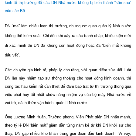
kinh tế thị trường để các DN Nhà nước không bị biến thành “sân sau”
của các Bộ.
DN “ma” làm nhiễu loạn thị trường, nhưng cơ quan quản lý Nhà nước
không thể kiểm soát. Chỉ đến khi xảy ra các tranh chấp, khiếu kiện mới
đi xác minh thì DN đó không còn hoạt động hoặc đã “biến mất không
dấu vết”.
Các chuyên gia kinh tế, pháp lý cho rằng, với quan điểm sửa đổi Luật
DN lần này nhằm tạo sự thông thoáng cho hoạt động kinh doanh, thì
công tác hậu kiểm rất cần thiết để đảm bảo trật tự thị trường thông qua
việc phát huy tốt nhất chức năng nhiệm vụ của bộ máy Nhà nước về
vai trò, cách thức vận hành, quản lí Nhà nước.
Ông Lương Minh Huân, Trưởng phòng, Viện Phát triển DN nhấn mạnh,
theo tỷ lệ DN “biến mất” giảm dần từng năm kể từ khi DN khởi sự cho
thấy, DN gặp nhiều khó khăn trong giai đoạn đầu kinh doanh. Vì vậy,