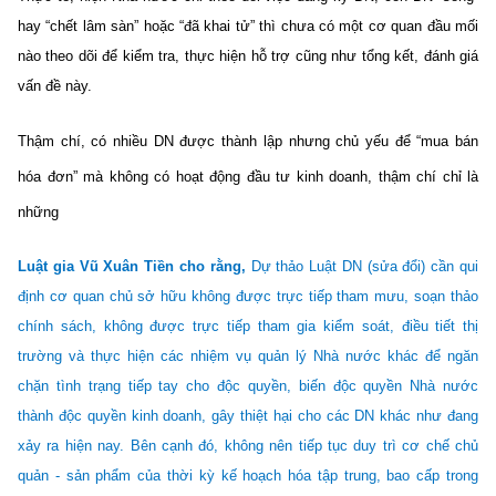
hay “chết lâm sàn” hoặc “đã khai tử” thì chưa có một cơ quan đầu mối
nào theo dõi để kiểm tra, thực hiện hỗ trợ cũng như tổng kết, đánh giá
vấn đề này.
Thậm chí, có nhiều DN được thành lập nhưng chủ yếu để “mua bán
hóa đơn” mà không có hoạt động đầu tư kinh doanh, thậm chí chỉ là
những
Luật gia Vũ Xuân Tiền cho rằng,
Dự thảo Luật DN (sửa đổi) cần qui
định cơ quan chủ sở hữu không được trực tiếp tham mưu, soạn thảo
chính sách, không được trực tiếp tham gia kiểm soát, điều tiết thị
trường và thực hiện các nhiệm vụ quản lý Nhà nước khác để ngăn
chặn tình trạng tiếp tay cho độc quyền, biến độc quyền Nhà nước
thành độc quyền kinh doanh, gây thiệt hại cho các DN khác như đang
xảy ra hiện nay. Bên cạnh đó, không nên tiếp tục duy trì cơ chế chủ
quản - sản phẩm của thời kỳ kế hoạch hóa tập trung, bao cấp trong