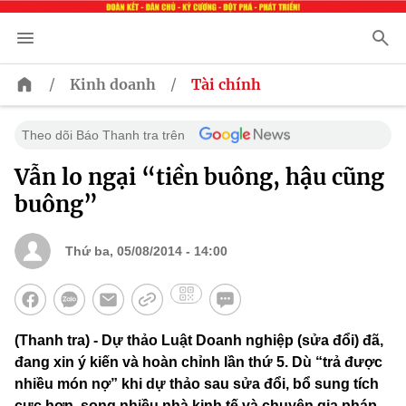
/
/
Kinh doanh
Tài chính
Theo dõi Báo Thanh tra trên
Vẫn lo ngại “tiền buông, hậu cũng
buông”
Thứ ba, 05/08/2014 - 14:00
(Thanh tra) - Dự thảo Luật Doanh nghiệp (sửa đổi) đã,
đang xin ý kiến và hoàn chỉnh lần thứ 5. Dù “trả được
nhiều món nợ” khi dự thảo sau sửa đổi, bổ sung tích
cực hơn, song nhiều nhà kinh tế và chuyên gia pháp