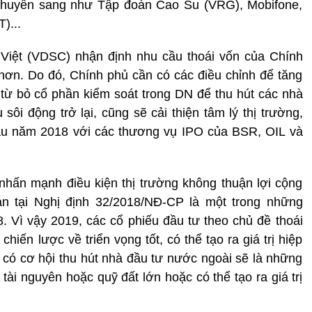
chuyển sang như Tập đoàn Cao Su (VRG), Mobifone,
)...
ệt (VDSC) nhận định nhu cầu thoái vốn của Chính
 hơn. Do đó, Chính phủ cần có các điều chỉnh để tăng
 từ bỏ cổ phần kiểm soát trong DN để thu hút các nhà
sôi động trở lại, cũng sẽ cải thiện tâm lý thị trường,
ầu năm 2018 với các thương vụ IPO của BSR, OIL và
hấn mạnh điều kiện thị trường không thuận lợi cộng
án tại Nghị định 32/2018/NĐ-CP là một trong những
 Vì vậy 2019, các cổ phiếu đầu tư theo chủ đề thoái
hiến lược về triển vọng tốt, có thể tạo ra giá trị hiệp
có cơ hội thu hút nhà đầu tư nước ngoài sẽ là những
 tài nguyên hoặc quỹ đất lớn hoặc có thể tạo ra giá trị