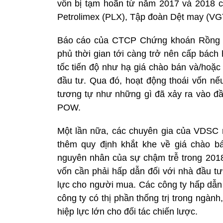
vốn bị tạm hoãn từ năm 2017 và 2018 
Petrolimex (PLX), Tập đoàn Dệt may (VGT
Báo cáo của CTCP Chứng khoán Rồng Vi
phủ thời gian tới càng trở nên cấp bách
tốc tiến độ như hạ giá chào bán và/hoặc
đầu tư. Qua đó, hoạt động thoái vốn nếu 
tương tự như những gì đã xảy ra vào đ
POW.
Một lần nữa, các chuyên gia của VDSC n
thêm quy định khắt khe về giá chào b
nguyên nhân của sự chậm trễ trong 2018.
vốn cần phải hấp dẫn đối với nhà đầu tư c
lực cho người mua. Các công ty hấp dẫn 
công ty có thị phần thống trị trong ngành,
hiệp lực lớn cho đối tác chiến lược.