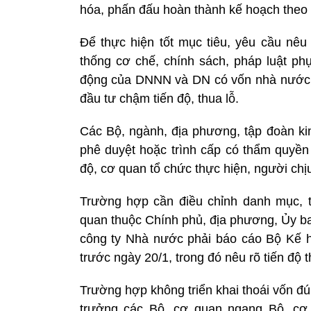
hóa, phấn đấu hoàn thành kế hoạch theo
Để thực hiện tốt mục tiêu, yêu cầu nêu
thống cơ chế, chính sách, pháp luật phụ
động của DNNN và DN có vốn nhà nước t
đầu tư chậm tiến độ, thua lỗ.
Các Bộ, ngành, địa phương, tập đoàn ki
phê duyệt hoặc trình cấp có thẩm quyền
độ, cơ quan tổ chức thực hiện, người chị
Trường hợp cần điều chỉnh danh mục, 
quan thuộc Chính phủ, địa phương, Ủy ba
công ty Nhà nước phải báo cáo Bộ Kế h
trước ngày 20/1, trong đó nêu rõ tiến độ 
Trường hợp không triển khai thoái vốn đ
trưởng các Bộ, cơ quan ngang Bộ, cơ 