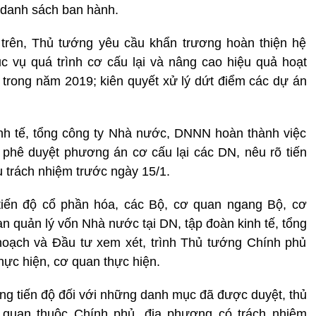
 danh sách ban hành.
 trên, Thủ tướng yêu cầu khẩn trương hoàn thiện hệ
c vụ quá trình cơ cấu lại và nâng cao hiệu quả hoạt
rong năm 2019; kiên quyết xử lý dứt điểm các dự án
nh tế, tổng công ty Nhà nước, DNNN hoàn thành việc
 phê duyệt phương án cơ cấu lại các DN, nêu rõ tiến
u trách nhiệm trước ngày 15/1.
tiến độ cổ phần hóa, các Bộ, cơ quan ngang Bộ, cơ
n quản lý vốn Nhà nước tại DN, tập đoàn kinh tế, tổng
oạch và Đầu tư xem xét, trình Thủ tướng Chính phủ
thực hiện, cơ quan thực hiện.
úng tiến độ đối với những danh mục đã được duyệt, thủ
quan thuộc Chính phủ, địa phương có trách nhiệm