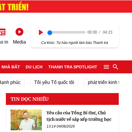
00:00
04:23
Play
o in
Media
Ca khúc:
Tự hào người làm báo Thanh tra
NHÀ ĐẤT
DU LỊCH
THANH TRA SPOTLIGHT
 phúc
Tôi yêu Tổ quốc tôi
phát triển kinh tế tư nhân
TIN ĐỌC NHIỀU
Yêu cầu của Tổng Bí thư, Chủ
tịch nước về sắp xếp trường học
13:14 04/08/2026