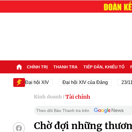
CHÍNH TRỊ
THANH TRA
TIẾP DÂN, KHIẾU TỐ
V
Đại hội XIV
Đại hội XIV của Đảng
23/11/194
Tài chính
Kinh doanh
/
Theo dõi Báo Thanh tra trên
Chờ đợi những thươn