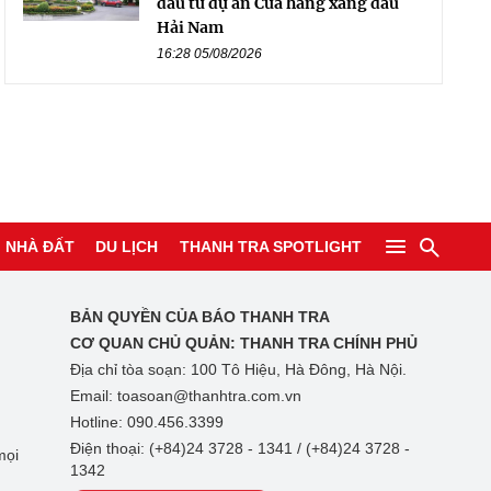
đầu tư dự án Cửa hàng xăng dầu
Hải Nam
16:28 05/08/2026
NHÀ ĐẤT
DU LỊCH
THANH TRA SPOTLIGHT
BẢN QUYỀN CỦA BÁO THANH TRA
CƠ QUAN CHỦ QUẢN:
THANH TRA CHÍNH PHỦ
Địa chỉ tòa soạn: 100 Tô Hiệu, Hà Đông, Hà Nội.
Email: toasoan@thanhtra.com.vn
Hotline: 090.456.3399
Điện thoại: (+84)24 3728 - 1341 / (+84)24 3728 -
mọi
1342