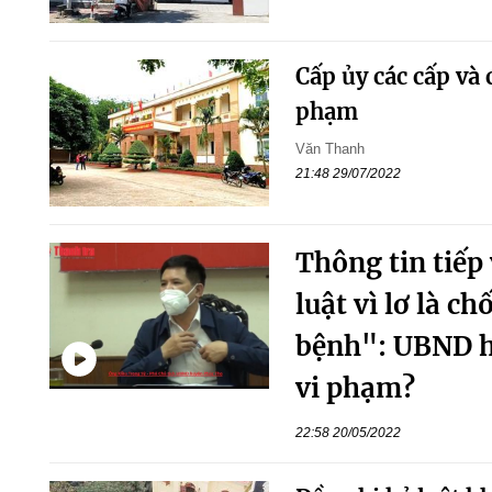
Cấp ủy các cấp và 
phạm
Văn Thanh
21:48 29/07/2022
Thông tin tiếp 
luật vì lơ là ch
bệnh": UBND h
vi phạm?
22:58 20/05/2022