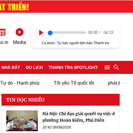
00:00
04:23
Play
o in
Media
Ca khúc:
Tự hào người làm báo Thanh tra
NHÀ ĐẤT
DU LỊCH
THANH TRA SPOTLIGHT
do - Hạnh phúc
Tôi yêu Tổ quốc tôi
phát triển kinh t
TIN ĐỌC NHIỀU
Hà Nội: Chỉ đạo giải quyết vụ việc ở
phường Hoàn Kiếm, Phú Diễn
20:42 06/08/2026