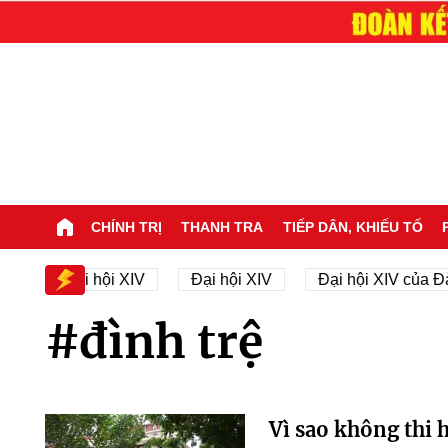
CHÍNH TRỊ
THANH TRA
TIẾP DÂN, KHIẾU TỐ
hân sự Đại hội XIV
Đại hội XIV
Đại hội XIV của Đả
#đình trệ
Vì sao không thi 