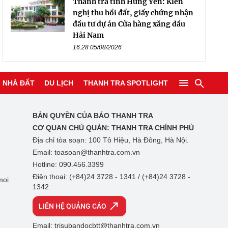
Thanh tra tỉnh Hưng Yên: Kiến
nghị thu hồi đất, giấy chứng nhận
đầu tư dự án Cửa hàng xăng dầu
Hải Nam
16:28 05/08/2026
NHÀ ĐẤT
DU LỊCH
THANH TRA SPOTLIGHT
BẢN QUYỀN CỦA BÁO THANH TRA
CƠ QUAN CHỦ QUẢN:
THANH TRA CHÍNH PHỦ
Địa chỉ tòa soạn: 100 Tô Hiệu, Hà Đông, Hà Nội.
Email: toasoan@thanhtra.com.vn
Hotline: 090.456.3399
Điện thoại: (+84)24 3728 - 1341 / (+84)24 3728 -
mọi
1342
LIÊN HỆ QUẢNG CÁO
Email: trisubandocbtt@thanhtra.com.vn