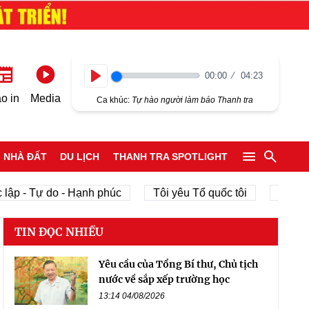
00:00
04:23
Play
o in
Media
Ca khúc:
Tự hào người làm báo Thanh tra
NHÀ ĐẤT
DU LỊCH
THANH TRA SPOTLIGHT
lập - Tự do - Hạnh phúc
Tôi yêu Tổ quốc tôi
phát tri
TIN ĐỌC NHIỀU
Yêu cầu của Tổng Bí thư, Chủ tịch
nước về sắp xếp trường học
13:14 04/08/2026