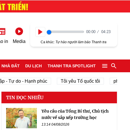
00:00
04:23
Play
o in
Media
Ca khúc:
Tự hào người làm báo Thanh tra
NHÀ ĐẤT
DU LỊCH
THANH TRA SPOTLIGHT
p - Tự do - Hạnh phúc
Tôi yêu Tổ quốc tôi
phát triển
TIN ĐỌC NHIỀU
Yêu cầu của Tổng Bí thư, Chủ tịch
nước về sắp xếp trường học
13:14 04/08/2026