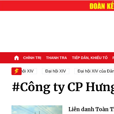
CHÍNH TRỊ
THANH TRA
TIẾP DÂN, KHIẾU TỐ
n sự Đại hội XIV
Đại hội XIV
Đại hội XIV của Đản
#Công ty CP Hưn
Liên danh Toàn T