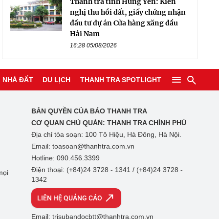
Thanh tra tỉnh Hưng Yên: Kiến
nghị thu hồi đất, giấy chứng nhận
đầu tư dự án Cửa hàng xăng dầu
Hải Nam
16:28 05/08/2026
NHÀ ĐẤT
DU LỊCH
THANH TRA SPOTLIGHT
BẢN QUYỀN CỦA BÁO THANH TRA
CƠ QUAN CHỦ QUẢN:
THANH TRA CHÍNH PHỦ
Địa chỉ tòa soạn: 100 Tô Hiệu, Hà Đông, Hà Nội.
Email: toasoan@thanhtra.com.vn
Hotline: 090.456.3399
Điện thoại: (+84)24 3728 - 1341 / (+84)24 3728 -
mọi
1342
LIÊN HỆ QUẢNG CÁO
Email: trisubandocbtt@thanhtra.com.vn