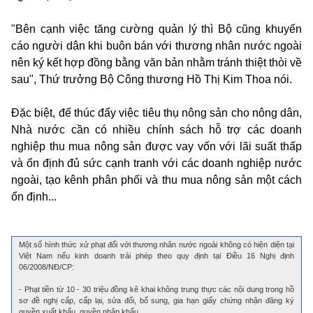
"Bên cạnh việc tăng cường quản lý thì Bộ cũng khuyến
cáo người dân khi buôn bán với thương nhân nước ngoài
nên ký kết hợp đồng bằng văn bản nhằm tránh thiệt thòi về
sau", Thứ trưởng Bộ Công thương Hồ Thị Kim Thoa nói.
Đặc biệt, để thúc đẩy việc tiêu thụ nông sản cho nông dân,
Nhà nước cần có nhiều chính sách hỗ trợ các doanh
nghiệp thu mua nông sản được vay vốn với lãi suất thấp
và ổn định đủ sức cạnh tranh với các doanh nghiệp nước
ngoài, tạo kênh phân phối và thu mua nông sản một cách
ổn định...
Một số hình thức xử phạt đối với thương nhân nước ngoài không có hiện diện tại
Việt Nam nếu kinh doanh trái phép theo quy định tại Điều 16 Nghị định
06/2008/NĐ/CP:
- Phạt tiền từ 10 - 30 triệu đồng kê khai không trung thực các nội dung trong hồ
sơ đề nghị cấp, cấp lại, sửa đổi, bổ sung, gia hạn giấy chứng nhận đăng ký
quyền xuất khẩu, quyền nhập khẩu.