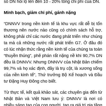
số DN hối lộ lên đến 10 - 20% tổng chi phí của DN.
Minh bạch, giảm chi phí, gánh nặng
“DNNVV trong nền kinh tế là khu vực rất dễ bị tổn
thương nên nước nào cũng có chính sách hỗ trợ,
không phải chỉ các nước đang phát triển như chúng
ta mà cả những nước rất phát triển G7. Ở đâu đó
có lúc nhận thức rằng nền kinh tế của chúng ta toàn
“thuyền thúng”, phê phán rất nặng nề khi 90,7% DN
đều là DNNVV. Nhưng DNNVV của Nhật Bản chiếm
99,7% và họ xác định, đây là trụ cột, là xương sống
của nền kinh tế”, Thứ trưởng Bộ Kế hoạch và Đầu
tư Đặng Huy Đông cho biết.
Từ thực tế, kết quả khảo sát, các chuyên gia đến từ
Nhật Bản và Việt Nam lưu ý: DNNVV là nơi có
nhiều sáng tạo của con người, tạo ra giá trị gia tăng