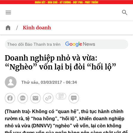
/
Kinh doanh
Theo dõi Báo Thanh tra trên
Doanh nghiệp nhỏ và vừa:
“Nghèo” vốn lại bị đòi “hối lộ”
Thứ sáu, 03/03/2017 - 06:34
(Thanh tra)- Không có “quan hệ”, thủ tục hành chính
rườm rà, tệ “hoa hồng”, “hối lộ”, khiến doanh nghiệp
nhỏ và vừa (DNNVV) “nghèo” về vốn, lại còn không
thể vay được vốn của ngân hàng nên càng chật vật để