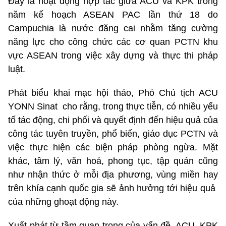
Đây là hoạt động hợp tác giữa ACU và KPK trong
năm kế hoạch ASEAN PAC lần thứ 18 do
Campuchia là nước đăng cai nhằm tăng cường
năng lực cho công chức các cơ quan PCTN khu
vực ASEAN trong việc xây dựng và thực thi pháp
luật.
Phát biểu khai mạc hội thảo, Phó Chủ tịch ACU
YONN Sinat cho rằng, trong thực tiễn, có nhiều yếu
tố tác động, chi phối và quyết định đến hiệu quả của
công tác tuyên truyền, phổ biến, giáo dục PCTN và
việc thực hiện các biện pháp phòng ngừa. Mặt
khác, tâm lý, văn hoá, phong tục, tập quán cũng
như nhận thức ở mỗi địa phương, vùng miền hay
trên khía cạnh quốc gia sẽ ảnh hưởng tới hiệu quả
của những ghoạt động này.
Xuất phát từ tầm quan trọng của vấn đề, ACU, KPK