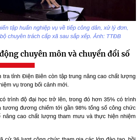
ến tập huấn nghiệp vụ về tiếp công dân, xử lý đơn,
án bộ chuyên trách cấp xã sau sắp xếp. Ảnh: TTĐB
 động chuyên môn và chuyển đổi số
 tra tỉnh Điện Biên còn tập trung nâng cao chất lượng
iệm vụ trong bối cảnh mới.
 trình độ đại học trở lên, trong đó hơn 35% có trình
 và tương đương chiếm tới gần 98% tổng số công chức
ể nâng cao chất lượng tham mưu và thực hiện nhiệm
ã cử 36 lượt công chức tham gia các lớp đào tạo, bồi