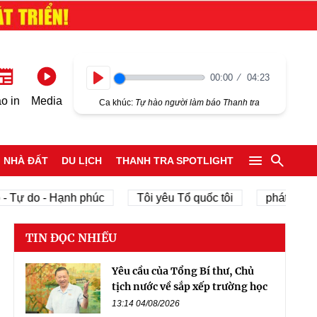
00:00
04:23
Play
o in
Media
Ca khúc:
Tự hào người làm báo Thanh tra
NHÀ ĐẤT
DU LỊCH
THANH TRA SPOTLIGHT
do - Hạnh phúc
Tôi yêu Tổ quốc tôi
phát triển kinh t
TIN ĐỌC NHIỀU
Yêu cầu của Tổng Bí thư, Chủ
tịch nước về sắp xếp trường học
13:14 04/08/2026